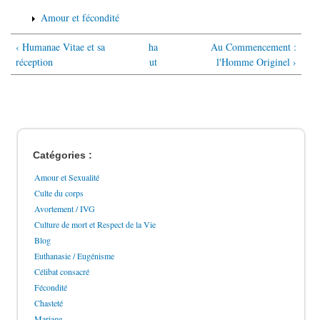
Amour et fécondité
‹ Humanae Vitae et sa
ha
Au Commencement :
réception
ut
l'Homme Originel ›
Catégories :
Amour et Sexualité
Culte du corps
Avortement / IVG
Culture de mort et Respect de la Vie
Blog
Euthanasie / Eugénisme
Célibat consacré
Fécondité
Chasteté
Mariage