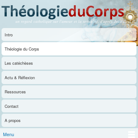
Aller au
contenu
principal
un regard catholique sur l'amour et la sexualité, d'après Jean-Paul II
Théologie du Corps
Intro
Menu principal
Théologie du Corps
Les catéchèses
Actu & Réflexion
Ressources
Contact
A propos
Menu