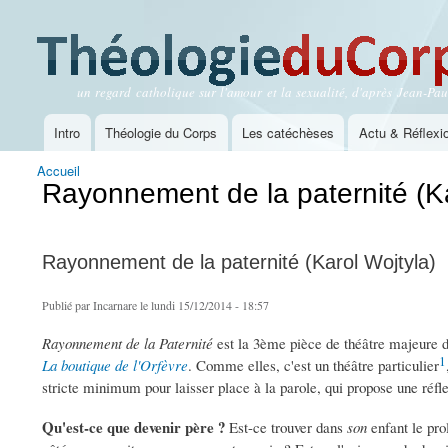
un regard catholique sur l'amour et la sexualité, d'après Jean-Paul
Théologie du Corps
Intro
Théologie du Corps
Les catéchèses
Actu & Réflexi
Menu principal
Accueil
Vous êtes ici
Rayonnement de la paternité (Ka
Rayonnement de la paternité (Karol Wojtyla)
Publié par
Incarnare
le lundi 15/12/2014 - 18:57
Rayonnement de la Paternité
est la 3ème pièce de théâtre majeure 
1
La boutique de l'Orfèvre
. Comme elles, c'est un théâtre particulier
stricte minimum pour laisser place à la parole, qui propose une réfl
Qu'est-ce que devenir père ?
Est-ce trouver dans
son
enfant le pro