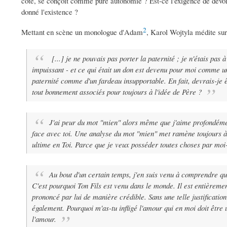
côté, se conçoit comme pure autonomie ? Est-ce l'exigence de devoir 
donné l'existence ?
2
Mettant en scène un monologue d'Adam
, Karol Wojtyla médite su
[...] je ne pouvais pas porter la paternité ; je n'étais pas 
impuissant - et ce qui était un don est devenu pour moi comme u
paternité comme d'un fardeau insupportable. En fait, devrais-je ê
tout bonnement associés pour toujours à l'idée de Père ?
J'ai peur du mot "mien" alors même que j'aime profondéme
face avec toi. Une analyse du mot "mien" met ramène toujours à T
ultime en Toi. Parce que je veux posséder toutes choses par mo
Au bout d'un certain temps, j'en suis venu à comprendre qu
C'est pourquoi Ton Fils est venu dans le monde. Il est entièrement 
prononcé par lui de manière crédible. Sans une telle justification 
également. Pourquoi m'as-tu infligé l'amour qui en moi doit être 
l'amour.