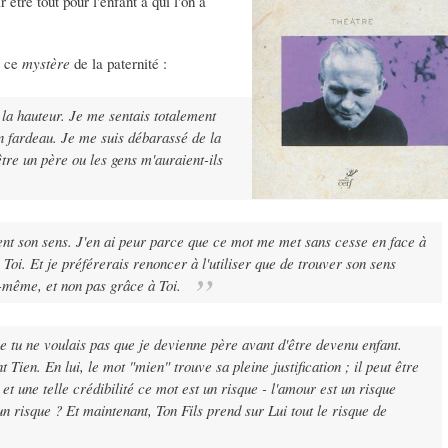
être tout pour l'enfant à qui l'on a
r ce
mystère
de la paternité :
à la hauteur. Je me sentais totalement
n fardeau. Je me suis débarassé de la
tre un père ou les gens m'auraient-ils
nt son sens. J'en ai peur parce que ce mot me met sans cesse en face à
oi. Et je préférerais renoncer à l'utiliser que de trouver son sens
i-même, et non pas grâce à Toi.
e tu ne voulais pas que je devienne père avant d'être devenu enfant.
Tien. En lui, le mot "mien" trouve sa pleine justification ; il peut être
et une telle crédibilité ce mot est un risque - l'amour est un risque
un risque ? Et maintenant, Ton Fils prend sur Lui tout le risque de