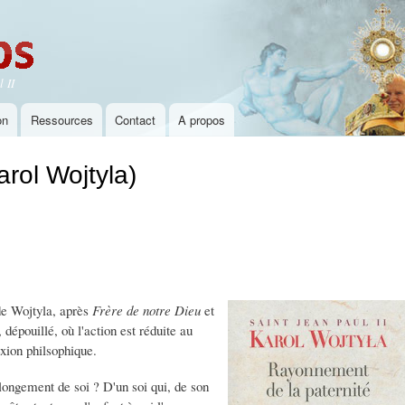
Aller au
contenu
principal
 II
on
Ressources
Contact
A propos
rol Wojtyla)
de Wojtyla, après
Frère de notre Dieu
et
, dépouillé, où l'action est réduite au
exion philsophique.
longement de soi ? D'un soi qui, de son