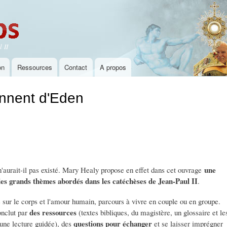
Aller au
contenu
principal
 II
on
Ressources
Contact
A propos
nnent d'Eden
une
e n'aurait-il pas existé. Mary Healy propose en effet dans cet ouvrage
des grands thèmes abordés dans les catéchèses de Jean-Paul II
.
sur le corps et l'amour humain, parcours à vivre en couple ou en groupe.
des ressources
onclut par
(textes bibliques, du magistère, un glossaire et le
questions pour échanger
 une lecture guidée), des
et se laisser imprégner