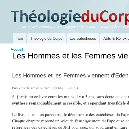
un regard catholique sur l'amour et la sexualité, d'après Jean-Paul
Théologie du Corps
Intro
Théologie du Corps
Les catéchèses
Actu & Réflexi
Menu principal
Accueil
Vous êtes ici
Les Hommes et les Femmes vie
Les Hommes et les Femmes viennent d'Eden
Publié par
Incarnare
le mardi 11/06/2013 - 21:34
Si j'avais eu ce livre entre les mains il y a 5 ans, sans doute ce sit
synthèse remarquablement accessible, et cependant très fidèle 
parcours de découverte
Le livre se veut un
des catéchèses du Pape 
Chaque chapitre reprend un volet de l'enseignement du Pape et se c
références des catéchèses de JPII pour ceux qui voudraient en faire