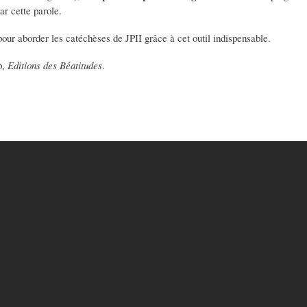
par cette parole.
ur aborder les catéchèses de JPII grâce à cet outil indispensable.
p,
Editions des Béatitudes
.