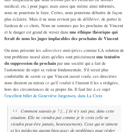
médical, etc.) pour juger, mais aussi que même ainsi informés,
nous ne pourrions le faire. Certes, nous pourrions débattre de façon
plus éclairée. Mais il ne nous revient pas de
délibérer
, de porter le
fardeau de
ce
choix. Nous ne sommes pas les prochains de Vincent
une éthique théorique qui
et le danger est grand de verser dans
ferait de nous les juges implacables des prochains de Vincent
On nous présente les «
directives anticipées
» comme LA solution de
une tentative
tout problème moral alors qu'elles sont précisément
du suppression du prochain
par une société qui a fait de
l'autonomie du sujet sa valeur fondamentale. S'il serait plus
confortable de savoir ce que Vincent
aurait voulu
, ces directives
nous diraient au mieux
ce qu'il voulait
à l'instant il les a rédigées,
hors des circonstances de sa propre fin. Il faut lire à ce sujet
l'excellent billet de Geneviève Jurgensen, dans La Croix
Comment saurais-je ? [...] Je n’y suis pas, dans cette
situation. Elle ne viendra pas comme je le crois (elle ne
viendra peut-être jamais, heureusement). Ceux qui m’aiment
et les médecins auront bien assez de problèmes pour régler