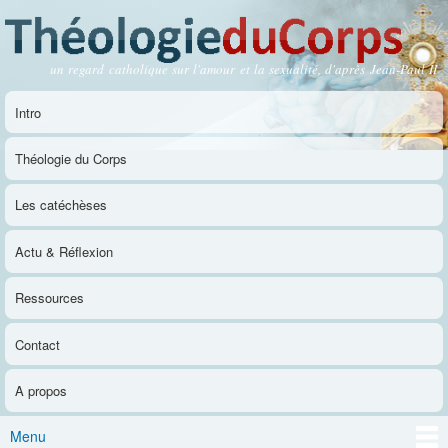
Aller au
contenu
principal
un regard catholique sur l'amour et la sexualité, d'après Jean-Paul II
Théologie du Corps
Intro
Menu principal
Théologie du Corps
Les catéchèses
Actu & Réflexion
Ressources
Contact
A propos
Menu