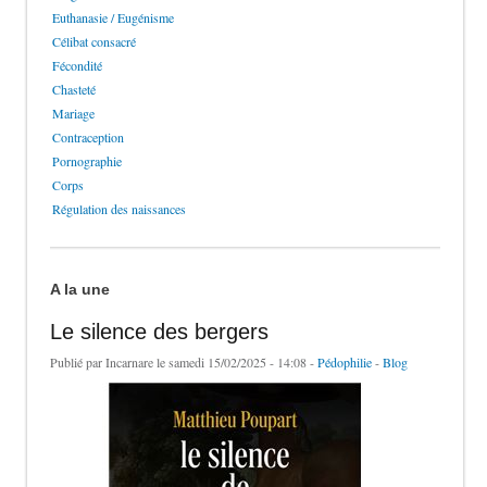
Euthanasie / Eugénisme
Célibat consacré
Fécondité
Chasteté
Mariage
Contraception
Pornographie
Corps
Régulation des naissances
A la une
Le silence des bergers
Publié par
Incarnare
le samedi 15/02/2025 - 14:08 -
Pédophilie
-
Blog