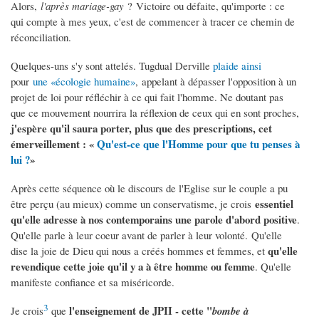
Alors,
l'après mariage-gay
? Victoire ou défaite, qu'importe : ce
qui compte à mes yeux, c'est de commencer à tracer ce chemin de
réconciliation.
Quelques-uns s'y sont attelés. Tugdual Derville
plaide ainsi
pour
une «écologie humaine»
, appelant à dépasser l'opposition à un
projet de loi pour réfléchir à ce qui fait l'homme. Ne doutant pas
que ce mouvement nourrira la réflexion de ceux qui en sont proches,
j'espère qu'il saura porter, plus que des prescriptions, cet
émerveillement : «
Qu'est-ce que l'Homme pour que tu penses à
lui ?
»
Après cette séquence où le discours de l'Eglise sur le couple a pu
essentiel
être perçu (au mieux) comme un conservatisme, je crois
qu'elle adresse à nos contemporains une parole d'abord positive
.
Qu'elle parle à leur coeur avant de parler à leur volonté. Qu'elle
qu'elle
dise la joie de Dieu qui nous a créés hommes et femmes, et
revendique cette joie qu'il y a à être homme ou femme
. Qu'elle
manifeste confiance et sa miséricorde.
3
l'enseignement de JPII - cette "
Je crois
que
bombe à