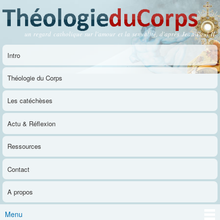
Aller au
contenu
principal
un regard catholique sur l'amour et la sexualité, d'après Jean-Paul II
Théologie du Corps
Intro
Menu principal
Théologie du Corps
Les catéchèses
Actu & Réflexion
Ressources
Contact
A propos
Menu