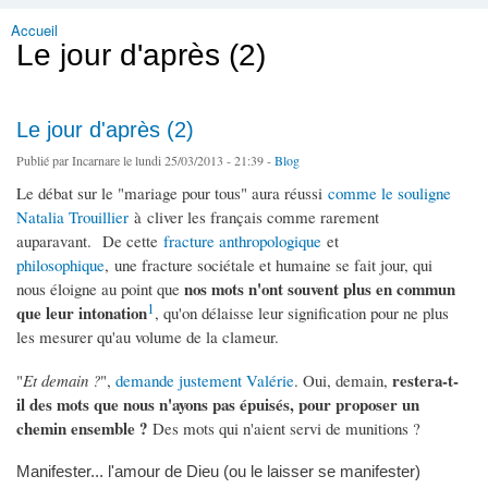
Accueil
Vous êtes ici
Le jour d'après (2)
Le jour d'après (2)
Publié par
Incarnare
le lundi 25/03/2013 - 21:39 -
Blog
Le débat sur le "mariage pour tous" aura réussi
comme le souligne
Natalia Trouillier
à cliver les français comme rarement
auparavant. De cette
fracture anthropologique
et
philosophique
, une fracture sociétale et humaine se fait jour, qui
nos mots n'ont souvent plus en commun
nous éloigne au point que
1
que leur intonation
, qu'on délaisse leur signification pour ne plus
les mesurer qu'au volume de la clameur.
restera-t-
"
Et demain ?
",
demande justement Valérie
. Oui, demain,
il des mots que nous n'ayons pas épuisés, pour proposer un
chemin ensemble ?
Des mots qui n'aient servi de munitions ?
Manifester... l'amour de Dieu (ou le laisser se manifester)