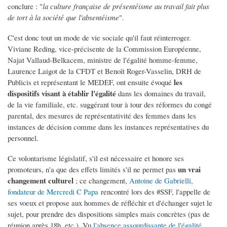
conclure : "
la culture française de présentéisme au travail fait plus
de tort à la société que l'absentéisme
".
C'est donc tout un mode de vie sociale qu'il faut réinterroger.
Viviane Reding, vice-précisente de la Commission Européenne,
Najat Vallaud-Belkacem, ministre de l'égalité homme-femme,
Laurence Laigot de la CFDT et Benoît Roger-Vasselin, DRH de
les
Publicis et représentant le MEDEF, ont ensuite évoqué
dispositifs visant à établir l'égalité
dans les domaines du travail,
de la vie familiale, etc. suggérant tour à tour des réformes du congé
parental, des mesures de représentativité des femmes dans les
instances de décision comme dans les instances représentatives du
personnel.
Ce volontarisme législatif, s'il est nécessaire et honore ses
un vrai
promoteurs, n'a que des effets limités s'il ne permet pas
changement culturel
; ce changement,
Antoine de Gabrielli,
fondateur de Mercredi C Papa
rencontré lors des #SSF, l'appelle de
ses voeux et propose aux hommes de réfléchir et d'échanger sujet le
sujet, pour prendre des dispositions simples mais concrètes (pas de
réunion après 18h, etc.). Vu
l'absence assourdissante de l'égalité