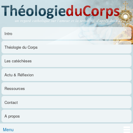
Aller au
contenu
principal
un regard catholique sur l'amour et la sexualité, d'après Jean-Paul II
Théologie du Corps
Intro
Menu principal
Théologie du Corps
Les catéchèses
Actu & Réflexion
Ressources
Contact
A propos
Menu