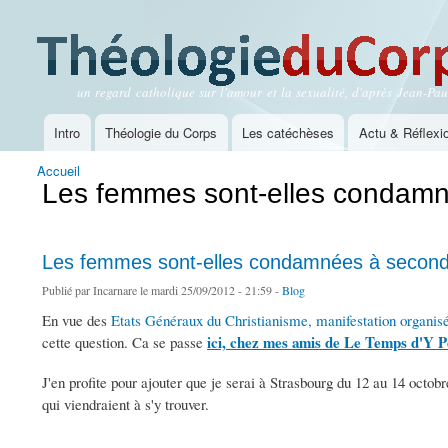
un regard catholique sur l'amour et la sexualité, d'après Jean-Paul
Théologie du Corps
Intro
Théologie du Corps
Les catéchèses
Actu & Réflexi
Menu principal
Accueil
Vous êtes ici
Les femmes sont-elles condam
Les femmes sont-elles condamnées à secon
Publié par
Incarnare
le mardi 25/09/2012 - 21:59 -
Blog
En vue des
Etats Généraux du Christianisme, manifestation organis
ici, chez mes amis de Le Temps d'Y 
cette question. Ca se passe
J'en profite pour ajouter que je serai à Strasbourg du 12 au 14 octob
qui viendraient à s'y trouver.