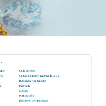
 :
lité
Culte du corps
IVG
Culture de mort et Respect de la Vie
Euthanasie / Eugénisme
ré
Fécondité
Mariage
Pornographie
Régulation des naissances