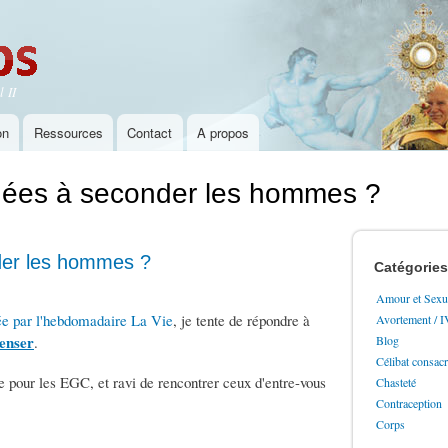
Aller au
contenu
principal
 II
on
Ressources
Contact
A propos
nées à seconder les hommes ?
der les hommes ?
Catégories
Amour et Sexua
ée par l'hebdomadaire La Vie
, je tente de répondre à
Avortement / 
Penser
.
Blog
Célibat consac
re pour les EGC, et ravi de rencontrer ceux d'entre-vous
Chasteté
Contraception
Corps