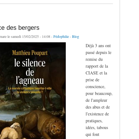
ce des bergers
rnare
le samedi 15/02/2025 - 14:08 -
Pédophilie
-
Blog
Déjà 3 ans ont
passé depuis le
remise du
rapport de la
CIASE et la
prise de
conscience,
pour beaucoup,
de l'ampleur
des abus et de
l'existence de
pratiques,
idées, tabous
qui font