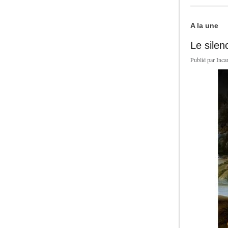
A la une
Le silen
Publié par
Inca