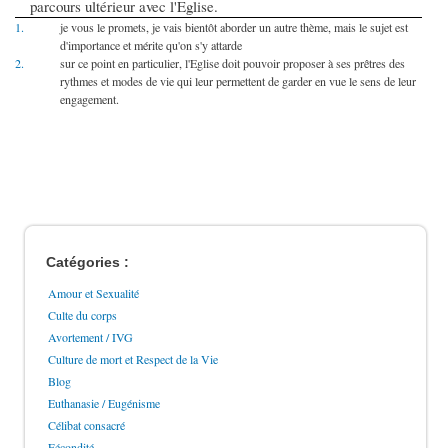
parcours ultérieur avec l'Eglise.
1.
je vous le promets, je vais bientôt aborder un autre thème, mais le sujet est
d'importance et mérite qu'on s'y attarde
2.
sur ce point en particulier, l'Eglise doit pouvoir proposer à ses prêtres des
rythmes et modes de vie qui leur permettent de garder en vue le sens de leur
engagement.
Catégories :
Amour et Sexualité
Culte du corps
Avortement / IVG
Culture de mort et Respect de la Vie
Blog
Euthanasie / Eugénisme
Célibat consacré
Fécondité