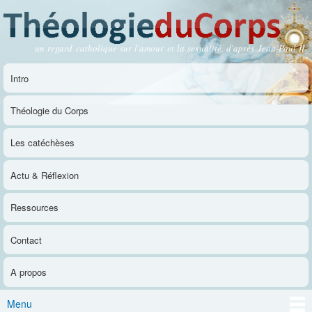
Aller au
contenu
principal
un regard catholique sur l'amour et la sexualité, d'après Jean-Paul II
Théologie du Corps
Intro
Menu principal
Théologie du Corps
Les catéchèses
Actu & Réflexion
Ressources
Contact
A propos
Menu