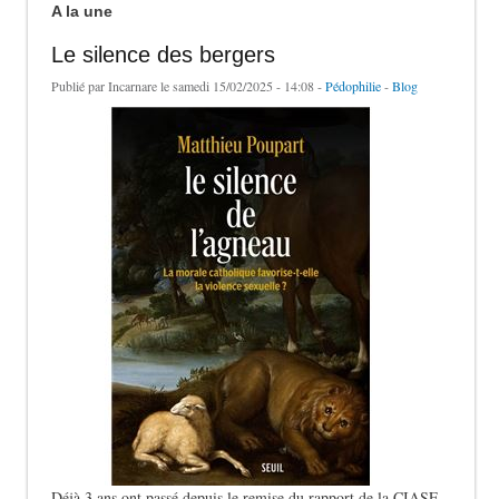
A la une
Le silence des bergers
Publié par
Incarnare
le samedi 15/02/2025 - 14:08 -
Pédophilie
-
Blog
Déjà 3 ans ont passé depuis le remise du rapport de la CIASE