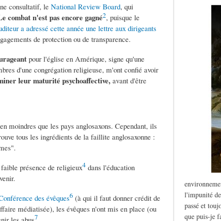
ne consultatif, le
National Review Board
, qui
2
Le combat n'est pas encore gagné
, puisque le
auditeur a adressé cette année une lettre aux dirigeants
gagements de protection ou de transparence.
ourageant
pour l'église en Amérique, signe qu'une
res d'une congrégation religieuse, m'ont confié avoir
miner leur maturité psychoaffective,
avant d'être
ien moindres que les pays anglosaxons. Cependant, ils
trouve tous les ingrédients de la faillite anglosaxonne :
times".
4
 faible présence de religieux
dans l'éducation
évenir.
environnemen
l'impunité de
6
a Conférence des évêques
(à qui il faut donner crédit de
passé et touj
ffaire médiatisée), les évêques n'ont mis en place (ou
que puis-je f
7
nir les abus
.