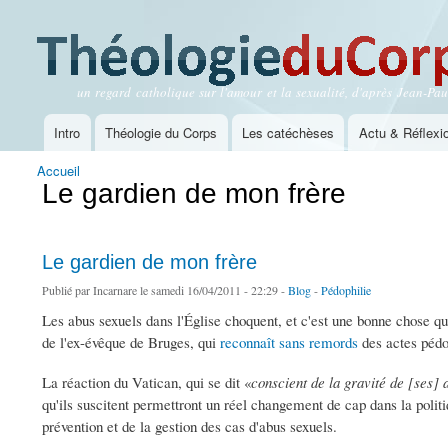
un regard catholique sur l'amour et la sexualité, d'après Jean-Paul
Théologie du Corps
Intro
Théologie du Corps
Les catéchèses
Actu & Réflexi
Menu principal
Accueil
Vous êtes ici
Le gardien de mon frère
Le gardien de mon frère
Publié par
Incarnare
le samedi 16/04/2011 - 22:29 -
Blog
-
Pédophilie
Les abus sexuels dans l'Église choquent, et c'est une bonne chose q
de l'ex-évêque de Bruges, qui
reconnaît sans remords
des actes pédo
La réaction du Vatican, qui se dit «
conscient de la gravité de [ses] 
qu'ils suscitent permettront un réel changement de cap dans la politi
prévention et de la gestion des cas d'abus sexuels.