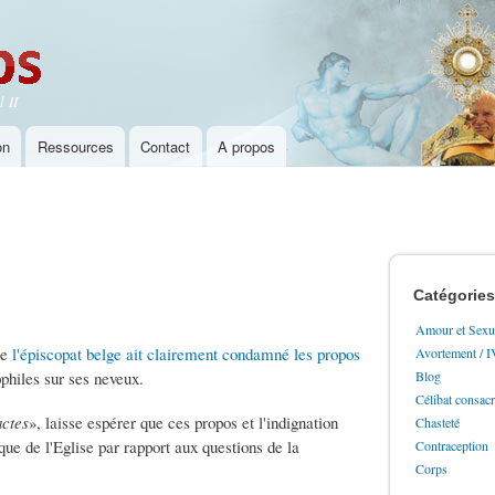
Aller au
contenu
principal
 II
on
Ressources
Contact
A propos
Catégories
Amour et Sexua
ue
l'épiscopat belge ait clairement condamné les propos
Avortement / 
philes sur ses neveux.
Blog
Célibat consac
actes
», laisse espérer que ces propos et l'indignation
Chasteté
que de l'Eglise par rapport aux questions de la
Contraception
Corps