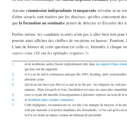
commission indépendante transparente
Aucune
n'évalue ni ne re
d'abus sexuels sont traitées par les diocèses, qu'elles concernent d
la formation au séminaire
que
pemet de détecter et d'écarter des 
Parfois même, les candidats écartés n'ont pas à aller bien loin pour
pouvoir ainsi afficher des chiffres de vocations en hausse. Pourtant,
L'une de formes de cette question est celle-ci, formulée à chaque or
«
savez-vous s'ils ont les aptitudes requises ?
»
1.
et de nombreux autres furent explicitement cités dans
un rapport d'une commi
qui leur ont été rapportés
2.
et il a eu du mal à commencer puisque dès 2003, Keating, alors responsabl
3.
plusieurs jours
4.
Qu'on ne me fasse pas dire ici ce que je ne dis pas : les religieux ne sont pa
mineurs. Mais lorsqu'ils le font, l'institution est mise en cause plus immédia
5.
ceux-ci ayant été interdits d'enseignement à plusieurs reprises au nom de la la
6.
et
distribuée dans certains séminaires
7.
Cette négligence, reconnaissons-le, est liée à un manque de moyens et de p
n'ait pas transmis à la justice irlandaise des documents, si l'on sait qu'il a la
la Foi est dotée au mieux comme un tribunal de proximité