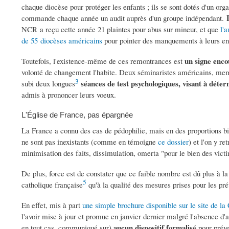
chaque diocèse pour protéger les enfants ; ils se sont dotés d'un orga
commande chaque année un audit auprès d'un groupe indépendant.
NCR a reçu cette année 21 plaintes pour abus sur mineur, et que
l'
de 55 diocèses américains
pour pointer des manquements à leurs en
un signe enc
Toutefois, l'existence-même de ces remontrances est
volonté de changement l'habite. Deux séminaristes américains, memb
3
séances de test psychologiques, visant à déter
subi deux longues
admis à prononcer leurs voeux.
L'Église de France, pas épargnée
La France a connu des cas de pédophilie, mais en des proportions b
ne sont pas inexistants (comme en témoigne
ce dossier
) et l'on y re
minimisation des faits, dissimulation, omerta "pour le bien des vic
De plus, force est de constater que ce faible nombre est dû plus à la
5
catholique française
qu'à la qualité des mesures prises pour les pr
En effet, mis à part
une simple brochure disponible sur le site de l
l'avoir mise à jour et promue en janvier dernier malgré l'absence d'a
aucun dispositif formalisé
en tout cas, communiqué sur)
pour préve