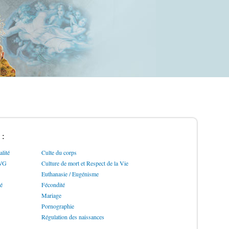
 :
lité
Culte du corps
IVG
Culture de mort et Respect de la Vie
Euthanasie / Eugénisme
ré
Fécondité
Mariage
Pornographie
Régulation des naissances