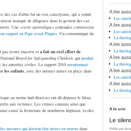
A lire aus
nce des cas d'abus fut un vrai cataclysme, qui a sonné
Les catéch
u mieux manqué de diligence dans la gestion des cas
A lire aus
uverts. Une «
visite apostolique
» (entendez
commission
Les catéch
son rapport au Pape avant Pâques
. Un communiqué du
La théolog
A lire aus
La théolog
a fait un réel effort de
t pas restée inactive et
A lire aus
National Board for Safeguarding Children
, qui
produit
La théolog
ec les autorités civiles. Le rapport 2010
mentionnait
er les enfants
, avec des normes mises en place dans
A lire aus
Les catéch
A lire aus
La théolog
isque au moins huit diocèses ont dû déposer le bilan,
ntérêts aux victimes. Les crimes commis ainsi que
A la une
nt ainsi causé la fermeture de nombreux hôpitaux, écoles
Le silen
t les mesures qui doivent être mises en oeuvre
dans
Publié par
Inca