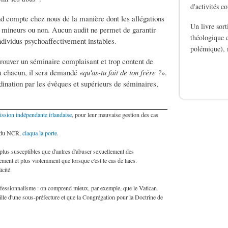
d'activités c
nd compte chez nous de la manière dont les allégations
Un livre sor
es mineurs ou non. Aucun audit ne permet de garantir
théologique e
individus psychoaffectivement instables.
polémique), 
 trouver un séminaire complaisant et trop content de
de Le silence des b
 à chacun, il sera demandé «
qu'as-tu fait de ton frère ?
».
dination par les évêques et supérieurs de séminaires,
ssion indépendante irlandaise
, pour leur mauvaise gestion des cas
e du NCR,
claqua la porte
.
s plus susceptibles que d'autres d'abuser sexuellement des
tement et plus violemment que lorsque c'est le cas de laïcs.
ïcité
rofessionnalisme : on comprend mieux, par exemple, que le Vatican
 taille d'une sous-préfecture et que la Congrégation pour la Doctrine de