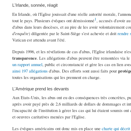
L'Irlande, sonnée, réagit
En Irlande, où l'Eglise jouissait d'une réelle autorité morale, l'anno
1
tout le pays. Plusieurs évêques ont démissionné
, accusés d'avoir a
d'abus dans leurs diocèses, et au pire de les avoir volontairement co
d'enquête
) diligentée par le Saint-Siège s'est achevée et doit
rendre 
Vatican est attendu avant l'été.
Depuis 1996, et les révélations de cas d'abus, l'Eglise irlandaise n'es
transparence
. Les allégations d'abus peuvent être remontées via le
un rapport annuel
, public et circonstancié et gère les cas en lien av
protég
ainsi 197 allégations
d'abus. Des efforts sont aussi faits pour
toutes les organisations qui les prennent en charge.
L'Amérique prend les devants
Aux Etats-Unis, les abus ont eu des conséquences très concrètes, pu
après avoir payé près de 2,6 milliards de dollars de dommages et i
l'incapacité de l'institution à gérer les cas qui lui étaient soumis o
et oeuvres caritatives menées par l'Eglise.
Les évêques américains ont donc mis en place une
charte qui décri