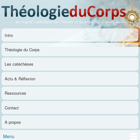
Aller au
contenu
principal
un regard catholique sur l'amour et la sexualité, d'après Jean-Paul II
Théologie du Corps
Intro
Menu principal
Théologie du Corps
Les catéchèses
Actu & Réflexion
Ressources
Contact
A propos
Menu