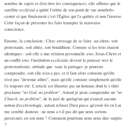
nombre de sujets et d'en tirer les conséquences, elle affirme que le
satellite ecclésial a quitté l'orbite de son point de vue nombrilo-
centré et que finalement c'est l'Église qui l'a quittée et non l'inverse.
Cette façon de présenter les faits transpire la mauvaise
conscience.
Ensuite, la conclusion : Clerc envisage de se faire -au choix- soit
protestante, soit athée, soit bouddhiste. Comme si les trois étaient
identiques : soit elle a une relation personnelle avec Jésus-Christ et
un conflit avec l'institution ecclésiale devrait la pousser vers le
protestantisme, attitude que -sans la partager- je pourrais
comprendre, soit elle n'en a pas, et il faut alors convenir qu'elle
n'est pas "devenue athée", mais qu'elle constate simplement qu'elle
l'a toujours été. L'article est illustrée par un homme dont le t-shirt
proclame "
no God, no problem
". Autant je peux comprendre un "
no
Church, no problem
", de la part de quelqu'un qui n'aurait aucune
notion d'ecclésiologie, autant refuser Dieu parce qu'avoir foi en Lui
me semble douteux : ne nous a t-il pas dit que nous serions
persécutés en son nom ? Comment pourrions nous nous dire surpris
?