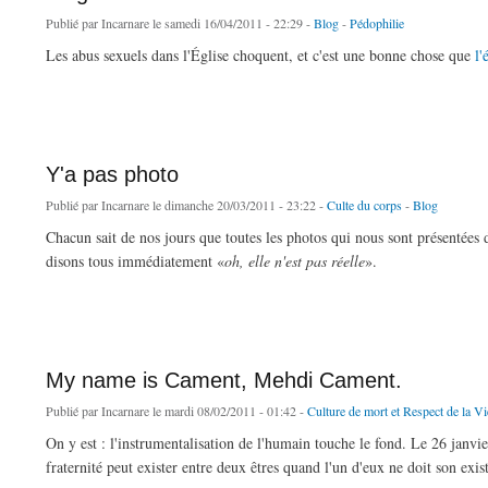
Publié par
Incarnare
le samedi 16/04/2011 - 22:29 -
Blog
-
Pédophilie
Les abus sexuels dans l'Église choquent, et c'est une bonne chose que
l'
de Le gardien de mon frère
Y'a pas photo
Publié par
Incarnare
le dimanche 20/03/2011 - 23:22 -
Culte du corps
-
Blog
Chacun sait de nos jours que toutes les photos qui nous sont présentées 
disons tous immédiatement «
oh, elle n'est pas réelle
».
de Y'a pas photo
My name is Cament, Mehdi Cament.
Publié par
Incarnare
le mardi 08/02/2011 - 01:42 -
Culture de mort et Respect de la Vi
On y est : l'instrumentalisation de l'humain touche le fond. Le 26 janvi
fraternité peut exister entre deux êtres quand l'un d'eux ne doit son exi