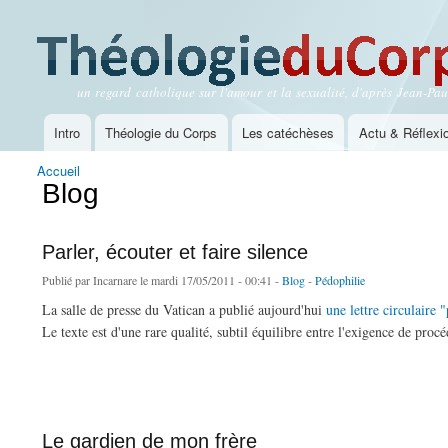
un regard catholique sur l'amour et la sexualité, d'après Jean-Paul
Théologie du Corps
Intro
Théologie du Corps
Les catéchèses
Actu & Réflexi
Menu principal
Accueil
Vous êtes ici
Blog
Parler, écouter et faire silence
Publié par
Incarnare
le mardi 17/05/2011 - 00:41 -
Blog
-
Pédophilie
La salle de presse du Vatican a publié aujourd'hui
une lettre circulaire
Le texte est d'une rare qualité, subtil équilibre entre l'exigence de proc
de Parler, écouter et faire silence
Le gardien de mon frère