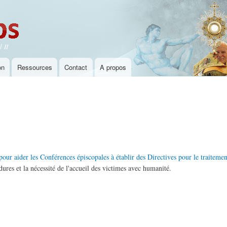
Aller au
contenu
principal
 II
on
Ressources
Contact
A propos
 "pour aider les Conférences épiscopales à établir des Directives pour le traitem
édures et la nécessité de l'accueil des victimes avec humanité.