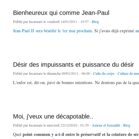
Bienheureux qui comme Jean-Paul
Publié par
Incarnare
le vendredi 14/01/2011 - 19:57 -
Blog
Jean-Paul II sera béatifié le 1er mai prochain
. Si j'avais déjà exprimé
au
de Bienheureux qui comme Jean-Paul
Désir des impuissants et puissance du désir
Publié par
Incarnare
le dimanche 09/01/2011 - 06:00 -
Culte du corps
-
Culture de mor
L'enfer est, dit-on, pavé de bonnes intentions. Ne doutons pas de la qu
de Désir des impuissants et puissance du désir
Moi, j'veux une décapotable..
Publié par
Incarnare
le mercredi 22/12/2010 - 01:39 -
Amour et Sexualité
-
Blog
point commun y a-t-il entre le préservatif et la ceinture de séc
Quel