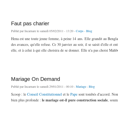
de My name is Cament, Mehdi Cament.
Faut pas charier
Publié par
Incarnare
le samedi 05/02/2011 - 13:20 -
Corps
-
Blog
Hena est une toute jeune femme, à peine 14 ans. Elle grandit au Benglad
des avances, qu'elle refuse. Ce 30 janvier au soir, il se saisit d'elle et
elle, et à celui à qui elle choisira de se donner. Elle n'a pas choisi Ma
de Faut pas charier
Mariage On Demand
Publié par
Incarnare
le samedi 29/01/2011 - 00:10 -
Mariage
-
Blog
Scoop : le
Conseil Constitutionnel
et le
Pape
sont tombés d'accord. Non 
le mariage est-il pure construction sociale
bien plus profonde :
, soum
de Mariage On Demand