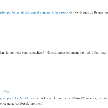
épiscopat belge ait clairement condamné les propos
de l'ex-évêque de Bruges, q
1
dans la publicité sont retouchées
. Nous sommes tellement habitués à feuilleter 
e
-
Blog
er,
rapporte Le Monde
, est né en France le premier «
bébé-médicament
», créé de
stence qu'au confort du premier ?