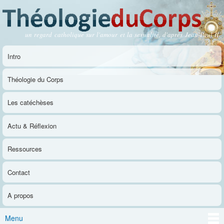
Aller au
contenu
principal
un regard catholique sur l'amour et la sexualité, d'après Jean-Paul II
Théologie du Corps
Intro
Menu principal
Théologie du Corps
Les catéchèses
Actu & Réflexion
Ressources
Contact
A propos
Menu