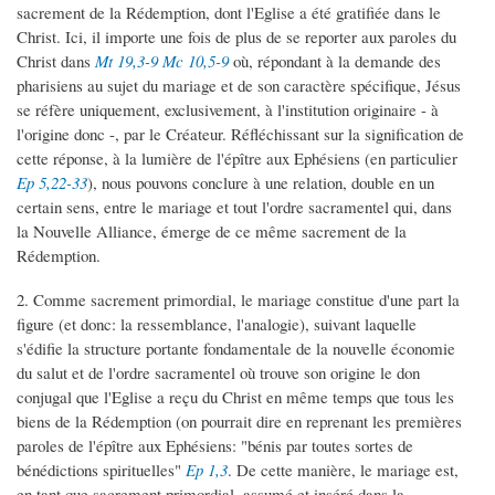
sacrement de la Rédemption, dont l'Eglise a été gratifiée dans le
Christ. Ici, il importe une fois de plus de se reporter aux paroles du
Christ dans
Mt 19,3-9
Mc 10,5-9
où, répondant à la demande des
pharisiens au sujet du mariage et de son caractère spécifique, Jésus
se réfère uniquement, exclusivement, à l'institution originaire - à
l'origine donc -, par le Créateur. Réfléchissant sur la signification de
cette réponse, à la lumière de l'épître aux Ephésiens (en particulier
Ep 5,22-33
), nous pouvons conclure à une relation, double en un
certain sens, entre le mariage et tout l'ordre sacramentel qui, dans
la Nouvelle Alliance, émerge de ce même sacrement de la
Rédemption.
2. Comme sacrement primordial, le mariage constitue d'une part la
figure (et donc: la ressemblance, l'analogie), suivant laquelle
s'édifie la structure portante fondamentale de la nouvelle économie
du salut et de l'ordre sacramentel où trouve son origine le don
conjugal que l'Eglise a reçu du Christ en même temps que tous les
biens de la Rédemption (on pourrait dire en reprenant les premières
paroles de l'épître aux Ephésiens: "bénis par toutes sortes de
bénédictions spirituelles"
Ep 1,3
. De cette manière, le mariage est,
en tant que sacrement primordial, assumé et inséré dans la