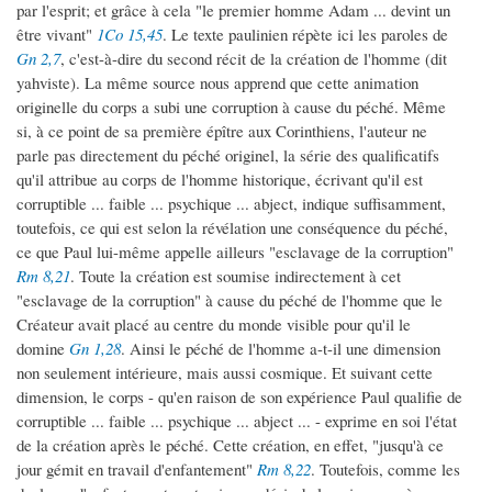
par l'esprit; et grâce à cela "le premier homme Adam ... devint un
être vivant"
1Co 15,45
. Le texte paulinien répète ici les paroles de
Gn 2,7
, c'est-à-dire du second récit de la création de l'homme (dit
yahviste). La même source nous apprend que cette animation
originelle du corps a subi une corruption à cause du péché. Même
si, à ce point de sa première épître aux Corinthiens, l'auteur ne
parle pas directement du péché originel, la série des qualificatifs
qu'il attribue au corps de l'homme historique, écrivant qu'il est
corruptible ... faible ... psychique ... abject, indique suffisamment,
toutefois, ce qui est selon la révélation une conséquence du péché,
ce que Paul lui-même appelle ailleurs "esclavage de la corruption"
Rm 8,21
. Toute la création est soumise indirectement à cet
"esclavage de la corruption" à cause du péché de l'homme que le
Créateur avait placé au centre du monde visible pour qu'il le
domine
Gn 1,28
. Ainsi le péché de l'homme a-t-il une dimension
non seulement intérieure, mais aussi cosmique. Et suivant cette
dimension, le corps - qu'en raison de son expérience Paul qualifie de
corruptible ... faible ... psychique ... abject ... - exprime en soi l'état
de la création après le péché. Cette création, en effet, "jusqu'à ce
jour gémit en travail d'enfantement"
Rm 8,22
. Toutefois, comme les