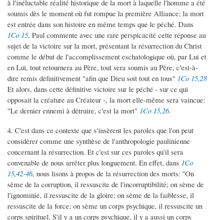
à l'inéluctable réalité historique de la mort à laquelle l'homme a été
soumis dès le moment où fut rompue la première Alliance; la mort
est entrée dans son histoire en même temps que le péché. Dans
1Co 15
, Paul commente avec une rare perspicacité cette réponse au
sujet de la victoire sur la mort, présentant la résurrection du Christ
comme le début de l'accomplissement eschatologique où, par Lui et
en Lui, tout retournera au Père, tout sera soumis au Père, c'est-à-
dire remis définitivement "afin que Dieu soit tout en tous"
1Co 15,28
Et alors, dans cette définitive victoire sur le péché - sur ce qui
opposait la créature au Créateur -, la mort elle-même sera vaincue:
"Le dernier ennemi à détruire, c'est la mort"
1Co 15,26
.
4. C'est dans ce contexte que s'insèrent les paroles que l'on peut
considérer comme une synthèse de l'anthropologie paulinienne
concernant la résurrection. Et c'est sur ces paroles qu'il sera
convenable de nous arrêter plus longuement. En effet, dans
1Co
15,42-46
, nous lisons à propos de la résurrection des morts: "On
sème de la corruption, il ressuscite de l'incorruptibilité; on sème de
l'ignominie, il ressuscite de la gloire; on sème de la faiblesse, il
ressuscite de la force; on sème un corps psychique, il ressuscite un
corps spirituel. S'il y a un corps psychique, il y a aussi un corps