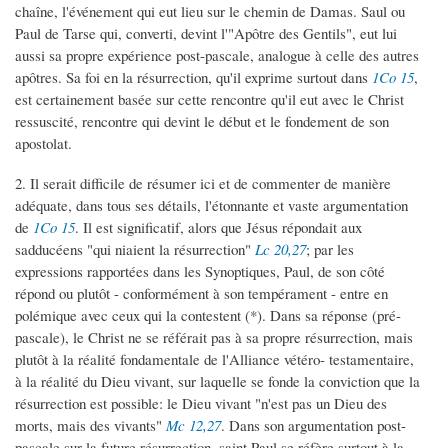
chaîne, l'événement qui eut lieu sur le chemin de Damas. Saul ou
Paul de Tarse qui, converti, devint l'"Apôtre des Gentils", eut lui
aussi sa propre expérience post-pascale, analogue à celle des autres
apôtres. Sa foi en la résurrection, qu'il exprime surtout dans
1Co 15
,
est certainement basée sur cette rencontre qu'il eut avec le Christ
ressuscité, rencontre qui devint le début et le fondement de son
apostolat.
2. Il serait difficile de résumer ici et de commenter de manière
adéquate, dans tous ses détails, l'étonnante et vaste argumentation
de
1Co 15
. Il est significatif, alors que Jésus répondait aux
sadducéens "qui niaient la résurrection"
Lc 20,27
; par les
expressions rapportées dans les Synoptiques, Paul, de son côté
répond ou plutôt - conformément à son tempérament - entre en
polémique avec ceux qui la contestent (*). Dans sa réponse (pré-
pascale), le Christ ne se référait pas à sa propre résurrection, mais
plutôt à la réalité fondamentale de l'Alliance vétéro- testamentaire,
à la réalité du Dieu vivant, sur laquelle se fonde la conviction que la
résurrection est possible: le Dieu vivant "n'est pas un Dieu des
morts, mais des vivants"
Mc 12,27
. Dans son argumentation post-
pascale sur la future résurrection, saint Paul se réfère surtout à la