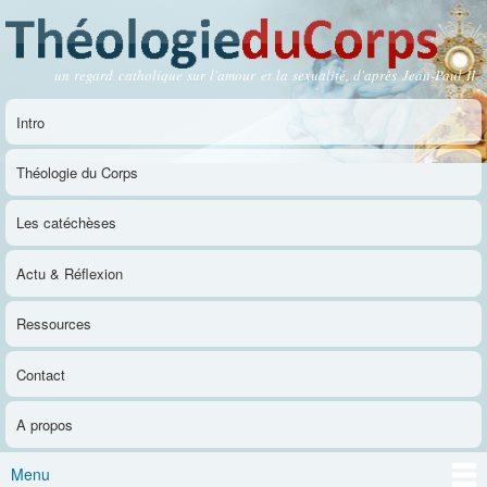
Aller au
contenu
principal
un regard catholique sur l'amour et la sexualité, d'après Jean-Paul II
Théologie du Corps
Intro
Menu principal
Théologie du Corps
Les catéchèses
Actu & Réflexion
Ressources
Contact
A propos
Menu