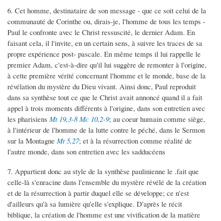
6. Cet homme, destinataire de son message - que ce soit celui de la
communauté de Corinthe ou, dirais-je, l'homme de tous les temps -
Paul le confronte avec le Christ ressuscité, le dernier Adam. En
faisant cela, il l'invite, en un certain sens, à suivre les traces de sa
propre expérience post- pascale. En même temps il lui rappelle le
premier Adam, c'est-à-dire qu'il lui suggère de remonter à l'origine,
à cette première vérité concernant l'homme et le monde, base de la
révélation du mystère du Dieu vivant. Ainsi donc, Paul reproduit
dans sa synthèse tout ce que le Christ avait annoncé quand il a fait
appel à trois moments différents à l'origine, dans son entretien avec
les pharisiens
Mt 19,3-8
Mc 10,2-9
; au coeur humain comme siège,
à l'intérieur de l'homme de la lutte contre le péché, dans le Sermon
sur la Montagne
Mt 5,27
; et à la résurrection comme réalité de
l'autre monde, dans son entretien avec les sadducéens
7. Appartient donc au style de la synthèse paulinienne le .fait que
celle-là s'enracine dans l'ensemble du mystère révélé de la création
et de la résurrection à partir duquel elle se développe; ce n'est
d'ailleurs qu'à sa lumière qu'elle s'explique. D'après le récit
biblique, la création de l'homme est une vivification de la matière