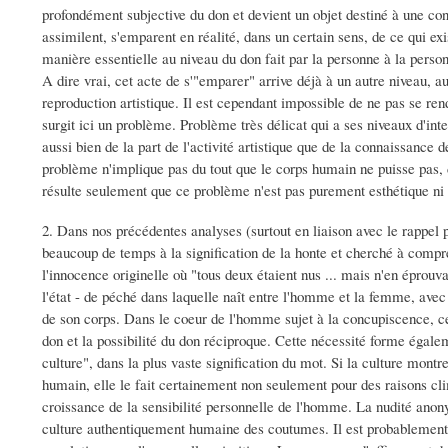
profondément subjective du don et devient un objet destiné à une con
assimilent, s'emparent en réalité, dans un certain sens, de ce qui e
manière essentielle au niveau du don fait par la personne à la pers
A dire vrai, cet acte de s'"emparer" arrive déjà à un autre niveau, au 
reproduction artistique. Il est cependant impossible de ne pas se ren
surgit ici un problème. Problème très délicat qui a ses niveaux d'inte
aussi bien de la part de l'activité artistique que de la connaissance d
problème n'implique pas du tout que le corps humain ne puisse pas, d
résulte seulement que ce problème n'est pas purement esthétique ni
2. Dans nos précédentes analyses (surtout en liaison avec le rappel p
beaucoup de temps à la signification de la honte et cherché à comprend
l'innocence originelle où "tous deux étaient nus ... mais n'en éprouv
l'état - de péché dans laquelle naît entre l'homme et la femme, avec l
de son corps. Dans le coeur de l'homme sujet à la concupiscence, ce
don et la possibilité du don réciproque. Cette nécessité forme éga
culture", dans la plus vaste signification du mot. Si la culture montr
humain, elle le fait certainement non seulement pour des raisons cli
croissance de la sensibilité personnelle de l'homme. La nudité anon
culture authentiquement humaine des coutumes. Il est probablement 