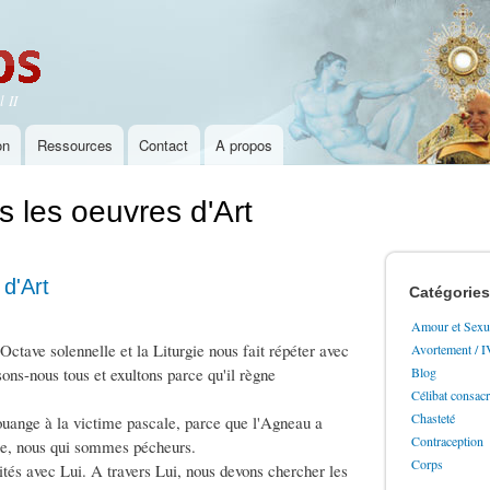
Aller au
contenu
principal
 II
on
Ressources
Contact
A propos
 les oeuvres d'Art
d'Art
Catégories
Amour et Sexua
Octave solennelle et la Liturgie nous fait répéter avec
Avortement / 
sons-nous tous et exultons parce qu'il règne
Blog
Célibat consac
Chasteté
louange à la victime pascale, parce que l'Agneau a
Contraception
ère, nous qui sommes pécheurs.
Corps
ités avec Lui. A travers Lui, nous devons chercher les