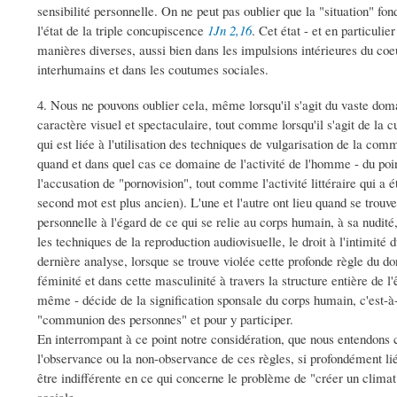
sensibilité personnelle. On ne peut pas oublier que la "situation" fo
l'état de la triple concupiscence
1Jn 2,16
. Cet état - et en particulie
manières diverses, aussi bien dans les impulsions intérieures du coe
interhumains et dans les coutumes sociales.
4. Nous ne pouvons oublier cela, même lorsqu'il s'agit du vaste domai
caractère visuel et spectaculaire, tout comme lorsqu'il s'agit de la c
qui est liée à l'utilisation des techniques de vulgarisation de la co
quand et dans quel cas ce domaine de l'activité de l'homme - du poin
l'accusation de "pornovision", tout comme l'activité littéraire qui a 
second mot est plus ancien). L'une et l'autre ont lieu quand se trouve
personnelle à l'égard de ce qui se relie au corps humain, à sa nudité,
les techniques de la reproduction audiovisuelle, le droit à l'intimité
dernière analyse, lorsque se trouve violée cette profonde règle du do
féminité et dans cette masculinité à travers la structure entière de l
même - décide de la signification sponsale du corps humain, c'est-à-
"communion des personnes" et pour y participer.
En interrompant à ce point notre considération, que nous entendons c
l'observance ou la non-observance de ces règles, si profondément lié
être indifférente en ce qui concerne le problème de "créer un climat 