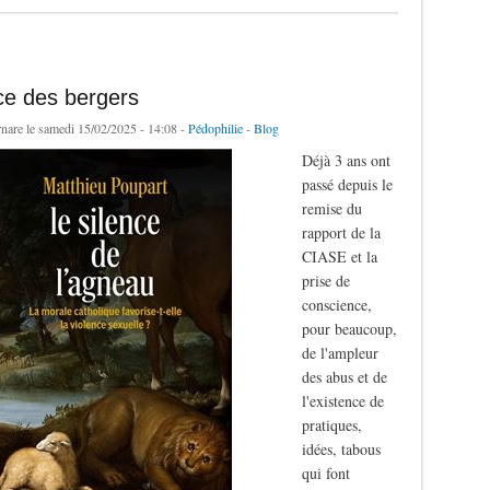
ce des bergers
rnare
le samedi 15/02/2025 - 14:08 -
Pédophilie
-
Blog
Déjà 3 ans ont
passé depuis le
remise du
rapport de la
CIASE et la
prise de
conscience,
pour beaucoup,
de l'ampleur
des abus et de
l'existence de
pratiques,
idées, tabous
qui font