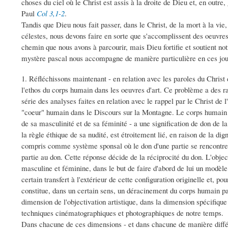
choses du ciel où le Christ est assis à la droite de Dieu et, en outre, 
Paul
Col 3,1-2
.
Tandis que Dieu nous fait passer, dans le Christ, de la mort à la vie
célestes, nous devons faire en sorte que s'accomplissent des oeuvres é
chemin que nous avons à parcourir, mais Dieu fortifie et soutient not
mystère pascal nous accompagne de manière particulière en ces jou
1. Réfléchissons maintenant - en relation avec les paroles du Christ
l'ethos du corps humain dans les oeuvres d'art. Ce problème a des rac
série des analyses faites en relation avec le rappel par le Christ de l'
"coeur" humain dans le Discours sur la Montagne. Le corps humain - 
de sa masculinité et de sa féminité - a une signification de don de la
la règle éthique de sa nudité, est étroitement lié, en raison de la di
compris comme système sponsal où le don d'une partie se rencontre 
partie au don. Cette réponse décide de la réciprocité du don. L'objec
masculine et féminine, dans le but de faire d'abord de lui un modèle 
certain transfert à l'extérieur de cette configuration originelle et, p
constitue, dans un certain sens, un déracinement du corps humain par 
dimension de l'objectivation artistique, dans la dimension spécifique
techniques cinématographiques et photographiques de notre temps.
Dans chacune de ces dimensions - et dans chacune de manière différe