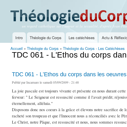
un regard catholique sur l'amour et la sexualité, d'après Jean-Paul
Théologie du Corps
Intro
Théologie du Corps
Les catéchèses
Actu & Réflexi
Menu principal
Accueil
»
Théologie du Corps
»
Théologie du Corps - Les Catéchèses
Vous êtes ici
TDC 061 - L'Ethos du corps dans
TDC 061 - L'Ethos du corps dans les oeuvres 
Publié par
Incarnare
le samedi 05/09/2009 - 21:48
La joie pascale est toujours vivante et présente en nous durant cette 
ferveur: " Le Seigneur est ressuscité comme il l'avait prédit; réjouis
éternellement, alléluia."
Disposons donc nos coeurs à la grâce et élevons notre sacrifice de 
racheté son troupeau et que l'Innocent nous a réconciliés avec le P
Le Christ, notre Pâque, est ressuscité et nous, nous sommes ressusc