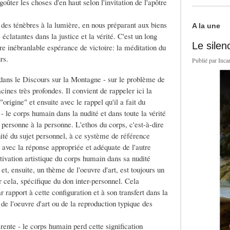
goûter les choses d'en haut selon l'invitation de l'apôtre
, des ténèbres à la lumière, en nous préparant aux biens
A la une
clatantes dans la justice et la vérité. C'est un long
Le silen
re inébranlable espérance de victoire: la méditation du
rs.
Publié par
Inca
 dans le Discours sur la Montagne - sur le problème de
ines très profondes. Il convient de rappeler ici la
"origine" et ensuite avec le rappel qu'il a fait du
le corps humain dans la nudité et dans toute la vérité
 personne à la personne. L'ethos du corps, c'est-à-dire
gnité du sujet personnel, à ce système de référence
avec la réponse appropriée et adéquate de l'autre
tivation artistique du corps humain dans sa nudité
et, ensuite, un thème de l'oeuvre d'art, est toujours un
our cela, spécifique du don inter-personnel. Cela
rapport à cette configuration et à son transfert dans la
 de l'oeuvre d'art ou de la reproduction typique des
nte - le corps humain perd cette signification