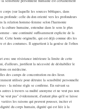
e la sensibilité personnelle humaine est certainement
re corps (sur laquelle les sources bibliques, dans
s profonde: celle du don orienté vers les profondeurs
ans la relation homme-femme selon l'harmonie
e la culture humaine, entendue dans le sens le plus
'homme - une continuité suffisamment explicite de la
té. Cette honte originelle, qui est déjà connue dès les
e et des coutumes. Il appartient à la genèse de l'ethos
t avec une résistance intérieure la limite de cette
 d'ailleurs, justifient la nécessité de déshabiller le
tions en médecine.
lles des camps de concentration ou des lieux
emment utilisée pour détruire la sensibilité personnelle
erses - la même règle se confirme. En suivant sa
es autres à travers sa nudité anonyme et ne veut pas non
"ne veut pas" évidemment, d'autant plus qu'il se laisse
 variées les raisons qui peuvent pousser, inciter et
gnité du corps humain, dignité qui est liée à la