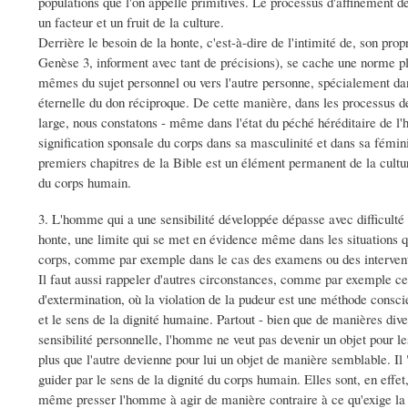
populations que l'on appelle primitives. Le processus d'affinement d
un facteur et un fruit de la culture.
Derrière le besoin de la honte, c'est-à-dire de l'intimité de, son prop
Genèse 3, informent avec tant de précisions), se cache une norme plu
mêmes du sujet personnel ou vers l'autre personne, spécialement d
éternelle du don réciproque. De cette manière, dans les processus d
large, nous constatons - même dans l'état du péché héréditaire de l
signification sponsale du corps dans sa masculinité et dans sa fémini
premiers chapitres de la Bible est un élément permanent de la cultur
du corps humain.
3. L'homme qui a une sensibilité développée dépasse avec difficulté e
honte, une limite qui se met en évidence même dans les situations qui,
corps, comme par exemple dans le cas des examens ou des interven
Il faut aussi rappeler d'autres circonstances, comme par exemple ce
d'extermination, où la violation de la pudeur est une méthode consci
et le sens de la dignité humaine. Partout - bien que de manières div
sensibilité personnelle, l'homme ne veut pas devenir un objet pour l
plus que l'autre devienne pour lui un objet de manière semblable. Il 
guider par le sens de la dignité du corps humain. Elles sont, en effet,
même presser l'homme à agir de manière contraire à ce qu'exige la di