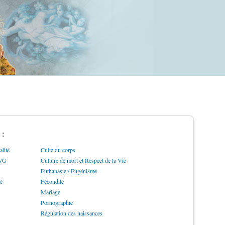
 :
lité
Culte du corps
IVG
Culture de mort et Respect de la Vie
Euthanasie / Eugénisme
ré
Fécondité
Mariage
Pornographie
Régulation des naissances