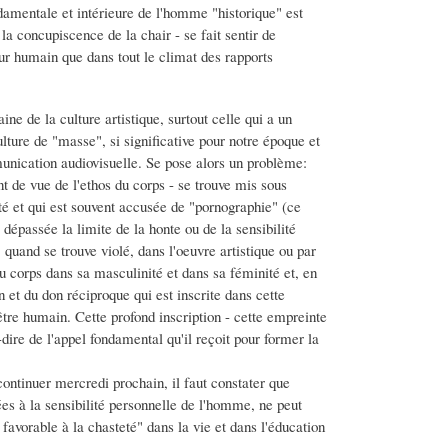
ndamentale et intérieure de l'homme "historique" est
r la concupiscence de la chair - se fait sentir de
ur humain que dans tout le climat des rapports
ne de la culture artistique, surtout celle qui a un
ulture de "masse", si significative pour notre époque et
mmunication audiovisuelle. Se pose alors un problème:
t de vue de l'ethos du corps - se trouve mis sous
été et qui est souvent accusée de "pornographie" (ce
 dépassée la limite de la honte ou de la sensibilité
 quand se trouve violé, dans l'oeuvre artistique ou par
 du corps dans sa masculinité et dans sa féminité et, en
n et du don réciproque qui est inscrite dans cette
'être humain. Cette profond inscription - cette empreinte
dire de l'appel fondamental qu'il reçoit pour former la
ontinuer mercredi prochain, il faut constater que
es à la sensibilité personnelle de l'homme, ne peut
favorable à la chasteté" dans la vie et dans l'éducation