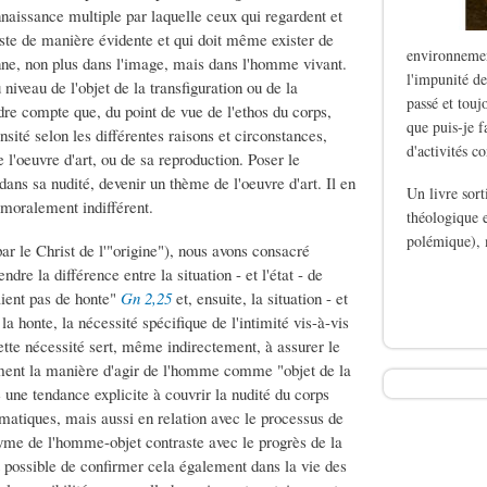
naissance multiple par laquelle ceux qui regardent et
xiste de manière évidente et qui doit même exister de
environnemen
onne, non plus dans l'image, mais dans l'homme vivant.
l'impunité de
niveau de l'objet de la transfiguration ou de la
passé et touj
dre compte que, du point de vue de l'ethos du corps,
que puis-je f
nsité selon les différentes raisons et circonstances,
d'activités c
e l'oeuvre d'art, ou de sa reproduction. Poser le
ans sa nudité, devenir un thème de l'oeuvre d'art. Il en
Un livre sor
 moralement indifférent.
théologique e
polémique), 
ar le Christ de l'"origine"), nous avons consacré
re la différence entre la situation - et l'état - de
de Le silence des b
aient pas de honte"
Gn 2,25
et, ensuite, la situation - et
a honte, la nécessité spécifique de l'intimité vis-à-vis
tte nécessité sert, même indirectement, à assurer le
lement la manière d'agir de l'homme comme "objet de la
e une tendance explicite à couvrir la nudité du corps
matiques, mais aussi en relation avec le processus de
yme de l'homme-objet contraste avec le progrès de la
possible de confirmer cela également dans la vie des