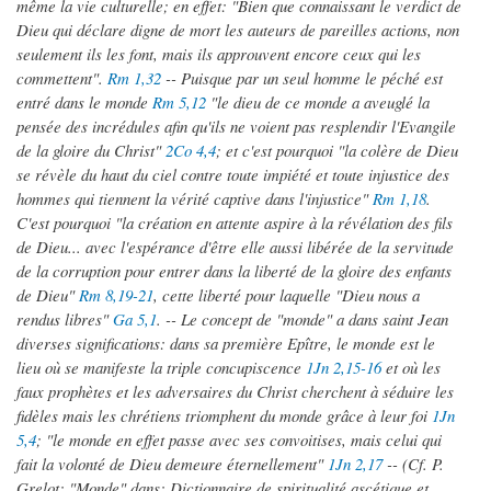
même la vie culturelle; en effet: "Bien que connaissant le verdict de
Dieu qui déclare digne de mort les auteurs de pareilles actions, non
seulement ils les font, mais ils approuvent encore ceux qui les
commettent".
Rm 1,32
-- Puisque par un seul homme le péché est
entré dans le monde
Rm 5,12
"le dieu de ce monde a aveuglé la
pensée des incrédules afin qu'ils ne voient pas resplendir l'Evangile
de la gloire du Christ"
2Co 4,4
; et c'est pourquoi "la colère de Dieu
se révèle du haut du ciel contre toute impiété et toute injustice des
hommes qui tiennent la vérité captive dans l'injustice"
Rm 1,18
.
C'est pourquoi "la création en attente aspire à la révélation des fils
de Dieu... avec l'espérance d'être elle aussi libérée de la servitude
de la corruption pour entrer dans la liberté de la gloire des enfants
de Dieu"
Rm 8,19-21
, cette liberté pour laquelle "Dieu nous a
rendus libres"
Ga 5,1
. -- Le concept de "monde" a dans saint Jean
diverses significations: dans sa première Epître, le monde est le
lieu où se manifeste la triple concupiscence
1Jn 2,15-16
et où les
faux prophètes et les adversaires du Christ cherchent à séduire les
fidèles mais les chrétiens triomphent du monde grâce à leur foi
1Jn
5,4
; "le monde en effet passe avec ses convoitises, mais celui qui
fait la volonté de Dieu demeure éternellement"
1Jn 2,17
-- (Cf. P.
Grelot: "Monde" dans: Dictionnaire de spiritualité ascétique et