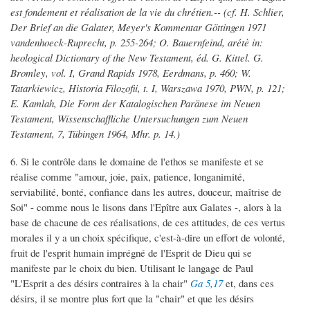
est fondement et réalisation de la vie du chrétien.-- (cf. H. Schlier,
Der Brief an die Galater, Meyer's Kommentar Göttingen 1971
vandenhoeck-Ruprecht, p. 255-264; O. Bauernfeind, arétè in:
heological Dictionary of the New Testament, éd. G. Kittel. G.
Bromley, vol. I, Grand Rapids 1978, Eerdmans, p. 460; W.
Tatarkiewicz, Historia Filozofii, t. I, Warszawa 1970, PWN, p. 121;
E. Kamlah, Die Form der Katalogischen Paränese im Neuen
Testament, Wissenschaffliche Untersuchungen zum Neuen
Testament, 7, Tübingen 1964, Mhr. p. 14.)
6. Si le contrôle dans le domaine de l'ethos se manifeste et se
réalise comme "amour, joie, paix, patience, longanimité,
serviabilité, bonté, confiance dans les autres, douceur, maîtrise de
Soi" - comme nous le lisons dans l'Epître aux Galates -, alors à la
base de chacune de ces réalisations, de ces attitudes, de ces vertus
morales il y a un choix spécifique, c'est-à-dire un effort de volonté,
fruit de l'esprit humain imprégné de l'Esprit de Dieu qui se
manifeste par le choix du bien. Utilisant le langage de Paul
"L'Esprit a des désirs contraires à la chair"
Ga 5,17
et, dans ces
désirs, il se montre plus fort que la "chair" et que les désirs