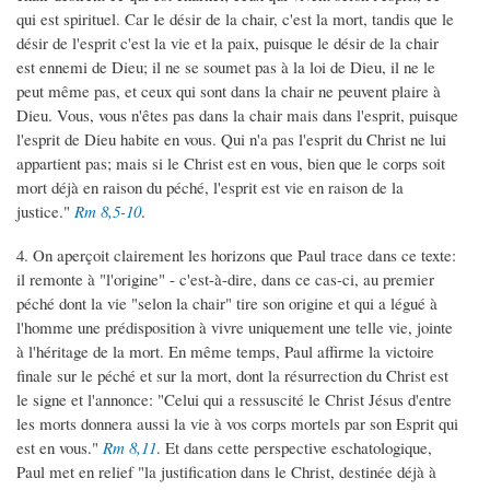
qui est spirituel. Car le désir de la chair, c'est la mort, tandis que le
désir de l'esprit c'est la vie et la paix, puisque le désir de la chair
est ennemi de Dieu; il ne se soumet pas à la loi de Dieu, il ne le
peut même pas, et ceux qui sont dans la chair ne peuvent plaire à
Dieu. Vous, vous n'êtes pas dans la chair mais dans l'esprit, puisque
l'esprit de Dieu habite en vous. Qui n'a pas l'esprit du Christ ne lui
appartient pas; mais si le Christ est en vous, bien que le corps soit
mort déjà en raison du péché, l'esprit est vie en raison de la
justice."
Rm 8,5-10
.
4. On aperçoit clairement les horizons que Paul trace dans ce texte:
il remonte à "l'origine" - c'est-à-dire, dans ce cas-ci, au premier
péché dont la vie "selon la chair" tire son origine et qui a légué à
l'homme une prédisposition à vivre uniquement une telle vie, jointe
à l'héritage de la mort. En même temps, Paul affirme la victoire
finale sur le péché et sur la mort, dont la résurrection du Christ est
le signe et l'annonce: "Celui qui a ressuscité le Christ Jésus d'entre
les morts donnera aussi la vie à vos corps mortels par son Esprit qui
est en vous."
Rm 8,11
. Et dans cette perspective eschatologique,
Paul met en relief "la justification dans le Christ, destinée déjà à