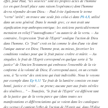
effet, pour Paul, "les oeuvres" sont les propres actes de l'homme
(ce en quoi Israël place sans raison l'espérance) dont l'homme
devra répondre devant Dieu.- - Paul évite également le terme
"vertu" 'arétè'; on trouve une seule fois celui-ci dans
Ph 4,8
, utilisé
dans un sens général. Dans le monde grec, ce mot avait une
signification trop anthropocentrique; les stoïciens particulièrement
mettaient en relief l'"autosuffisance" ou autarcie de la vertu. -- Au
contraire, l'expression "fruit de l'Esprit" souligne l'action de Dieu
dans l'homme. Ce "fruit" croit en lui comme le don d'une vie dont
l'unique auteur est Dieu; l'homme peut, au mieux, favoriser les
conditions voulues pour que le fruit puisse croître et mûrir. -- Au
singulier, le fruit de l'Esprit correspond en quelque sorte à "la
justice" de l'Ancien Testament qui embrasse l'ensemble de la vie
conforme à la volonté de Dieu; Il correspond aussi, en un certain
sens, à "la vertu" des stoïciens qui était indivisible. Nous le voyons
par exemple dans
Ep 9,11
"Le fruit de la lumière consiste en toute
bonté, justice et vérité ... ne prenez aucune part aux fruits stériles
des ténèbres... " -- Toutefois, "le fruit de l'Esprit" est différent tant
de la justice que de la vertu parce que (dans toutes ses
manifestations et différenciations qui se voient dans les catalogues
des vertus) il contient l'effet de l'action de l'Esprit qui, dans l'Eglise