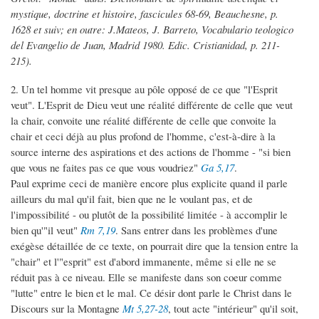
mystique, doctrine et histoire, fascicules 68-69, Beauchesne, p.
1628 et suiv; en outre: J.Mateos, J. Barreto, Vocabulario teologico
del Evangelio de Juan, Madrid 1980. Edic. Cristianidad, p. 211-
215).
2. Un tel homme vit presque au pôle opposé de ce que "l'Esprit
veut". L'Esprit de Dieu veut une réalité différente de celle que veut
la chair, convoite une réalité différente de celle que convoite la
chair et ceci déjà au plus profond de l'homme, c'est-à-dire à la
source interne des aspirations et des actions de l'homme - "si bien
que vous ne faites pas ce que vous voudriez"
Ga 5,17
.
Paul exprime ceci de manière encore plus explicite quand il parle
ailleurs du mal qu'il fait, bien que ne le voulant pas, et de
l'impossibilité - ou plutôt de la possibilité limitée - à accomplir le
bien qu'"il veut"
Rm 7,19
. Sans entrer dans les problèmes d'une
exégèse détaillée de ce texte, on pourrait dire que la tension entre la
"chair" et l'"esprit" est d'abord immanente, même si elle ne se
réduit pas à ce niveau. Elle se manifeste dans son coeur comme
"lutte" entre le bien et le mal. Ce désir dont parle le Christ dans le
Discours sur la Montagne
Mt 5,27-28
, tout acte "intérieur" qu'il soit,