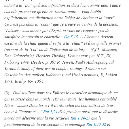
autant à la "Loi" qu'à son infraction, et dans l'un comme dans l'autre
cas elle promet ce qu'elle ne saurait tenir. -- Paul établit
explicitement une distinction entre l'objet de l'action et la "sarx".
Ce n'est pas dans la "chair" que se trouve le centre de la décision:
"Laissez- vous mener par l'Esprit et vous ne risquerez pas de
satisfaire la convoitise charnelle".
Ga 5,15
. -- L'homme devient
esclave de la chair quand il se fie à la "chair" et à ce qu'elle promet
(au sens de la "Loi" ou de l'infraction de la loi). -- (Cf F. Mussner,
Der Galaterbrief, Herders Theolog. Kommentar zum N.T., IX,
Fribourg 1974, Herder, p. 367 R. Jewett, Paul's Anthropological
Terms, A Study of their use in conflict settings, Arbeiten zur
Geschichte des antiken Judentums und Urchristentums, X, Leiden
1971, Brill p. 95- 106.)
(3) -
Paul souligne dans ses Epîtres le caractère dramatique de ce
qui se passe dans le monde. Par leur faute, les hommes ont oublié
Dieu: "..aussi Dieu les a-t-il livrés selon les convoitises de leur
coeur à l'impureté... "
Rm 1,24
d'où provient aussi tout le désordre
moral qui déforme tant la vie sexuelle
Rm 1,24-27
que le
fonctionnement de la vie sociale et économique
Rm 1,29-32
et