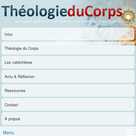
Aller au
contenu
principal
un regard catholique sur l'amour et la sexualité, d'après Jean-Paul II
Théologie du Corps
Intro
Menu principal
Théologie du Corps
Les catéchèses
Actu & Réflexion
Ressources
Contact
A propos
Menu