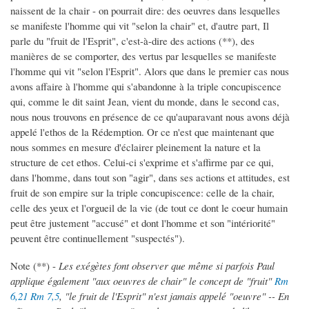
naissent de la chair - on pourrait dire: des oeuvres dans lesquelles
se manifeste l'homme qui vit "selon la chair" et, d'autre part, Il
parle du "fruit de l'Esprit", c'est-à-dire des actions (**), des
manières de se comporter, des vertus par lesquelles se manifeste
l'homme qui vit "selon l'Esprit". Alors que dans le premier cas nous
avons affaire à l'homme qui s'abandonne à la triple concupiscence
qui, comme le dit saint Jean, vient du monde, dans le second cas,
nous nous trouvons en présence de ce qu'auparavant nous avons déjà
appelé l'ethos de la Rédemption. Or ce n'est que maintenant que
nous sommes en mesure d'éclairer pleinement la nature et la
structure de cet ethos. Celui-ci s'exprime et s'affirme par ce qui,
dans l'homme, dans tout son "agir", dans ses actions et attitudes, est
fruit de son empire sur la triple concupiscence: celle de la chair,
celle des yeux et l'orgueil de la vie (de tout ce dont le coeur humain
peut être justement "accusé" et dont l'homme et son "intériorité"
peuvent être continuellement "suspectés").
Note (**) -
Les exégètes font observer que même si parfois Paul
applique également "aux oeuvres de chair" le concept de "fruit"
Rm
6,21
Rm 7,5
, "le fruit de l'Esprit" n'est jamais appelé "oeuvre" -- En