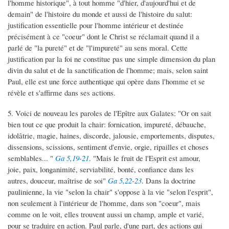
l'homme historique", à tout homme "d'hier, d'aujourd'hui et de
demain" de l'histoire du monde et aussi de l'histoire du salut:
justification essentielle pour l'homme intérieur et destinée
précisément à ce "coeur" dont le Christ se réclamait quand il a
parlé de "la pureté" et de "l'impureté" au sens moral. Cette
justification par la foi ne constitue pas une simple dimension du plan
divin du salut et de la sanctification de l'homme; mais, selon saint
Paul, elle est une force authentique qui opère dans l'homme et se
révèle et s'affirme dans ses actions.
5. Voici de nouveau les paroles de l'Epître aux Galates: "Or on sait
bien tout ce que produit la chair: fornication, impureté, débauche,
idolâtrie, magie, haines, discorde, jalousie, emportements, disputes,
dissensions, scissions, sentiment d'envie, orgie, ripailles et choses
semblables... "
Ga 5,19-21
. "Mais le fruit de l'Esprit est amour,
joie, paix, longanimité, serviabilité, bonté, confiance dans les
autres, douceur, maîtrise de soi"
Ga 5,22-23
. Dans la doctrine
paulinienne, la vie "selon la chair" s'oppose à la vie "selon l'esprit",
non seulement à l'intérieur de l'homme, dans son "coeur", mais
comme on le voit, elles trouvent aussi un champ, ample et varié,
pour se traduire en action. Paul parle, d'une part, des actions qui