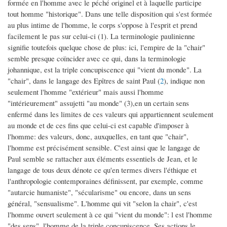
formée en l'homme avec le péché originel et à laquelle participe
tout homme "historique". Dans une telle disposition qui s'est formée
au plus intime de l'homme, le corps s'oppose à l'esprit et prend
facilement le pas sur celui-ci (1). La terminologie paulinienne
signifie toutefois quelque chose de plus: ici, l'empire de la "chair"
semble presque coïncider avec ce qui, dans la terminologie
johannique, est la triple concupiscence qui "vient du monde". La
"chair", dans le langage des Epîtres de saint Paul (
2
), indique non
seulement l'homme "extérieur" mais aussi l'homme
"intérieurement" assujetti "au monde" (3),en un certain sens
enfermé dans les limites de ces valeurs qui appartiennent seulement
au monde et de ces fins que celui-ci est capable d'imposer à
l'homme: des valeurs, donc, auxquelles, en tant que "chair",
l'homme est précisément sensible. C'est ainsi que le langage de
Paul semble se rattacher aux éléments essentiels de Jean, et le
langage de tous deux dénote ce qu'en termes divers l'éthique et
l'anthropologie contemporaines définissent, par exemple, comme
"autarcie humaniste", "sécularisme" ou encore, dans un sens
général, "sensualisme". L'homme qui vit "selon la chair", c'est
l'homme ouvert seulement à ce qui "vient du monde": l est l'homme
"des sens", l'homme de la triple concupiscence. Ses actions le