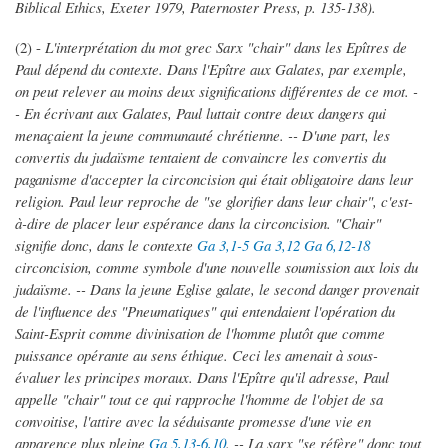
Biblical Ethics, Exeter 1979, Paternoster Press, p. 135-138).
(2) -
L'interprétation du mot grec Sarx "chair" dans les Epîtres de
Paul dépend du contexte. Dans l'Epître aux Galates, par exemple,
on peut relever au moins deux significations différentes de ce mot. -
- En écrivant aux Galates, Paul luttait contre deux dangers qui
menaçaient la jeune communauté chrétienne. -- D'une part, les
convertis du judaïsme tentaient de convaincre les convertis du
paganisme d'accepter la circoncision qui était obligatoire dans leur
religion. Paul leur reproche de "se glorifier dans leur chair", c'est-
à-dire de placer leur espérance dans la circoncision. "Chair"
signifie donc, dans le contexte
Ga 3,1-5
Ga 3,12
Ga 6,12-18
circoncision, comme symbole d'une nouvelle soumission aux lois du
judaïsme. -- Dans la jeune Eglise galate, le second danger provenait
de l'influence des "Pneumatiques" qui entendaient l'opération du
Saint-Esprit comme divinisation de l'homme plutôt que comme
puissance opérante au sens éthique. Ceci les amenait à sous-
évaluer les principes moraux. Dans l'Epître qu'il adresse, Paul
appelle "chair" tout ce qui rapproche l'homme de l'objet de sa
convoitise, l'attire avec la séduisante promesse d'une vie en
apparence plus pleine
Ga 5,13-6,10
. -- La sarx "se réfère" donc tout