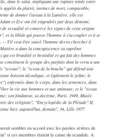
elle, dans le salut, impliquant une rupture totale entre
 appétit du plaisir, instinct de mort, comparable,
 tente de donner l'assaut à la Lumière; elle est
- Adam et Eve ont été engendrés par deux démons;
 de sexualité et conserve les signes de cette origine
", et la libido qui pousse l'homme à s'accoupler et à se
. -- S'il veut être sauvé l'homme devra chercher à
a Matière a dans la concupiscence sa suprême
 qui est brutalité et bestialité et qui fait des hommes
us constituent le groupe des parfaits dont la vertu a une
is "sceaux"; le "sceau de la bouche" qui défend tout
toute boisson alcoolique, et également le jeûne; le
re") enfermée dans le corps, dans les semences, dans
, d'ôter la vie aux hommes et aux animaux; et le "sceau
sme; son fondateur, sa doctrine, Paris. 1949, Musée
ire des religions", "Encyclopédie de la Pléiade" II,
sme hier, aujourd'hui, demain", 34, Lille 1977
pouvait sembler en accord avec les paroles sévères de
 main" si ces membres étaient la cause du scandale. A