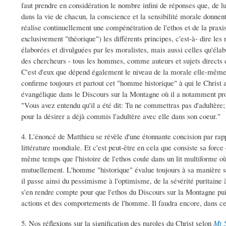
faut prendre en considération le nombre infini de réponses que, de 
dans la vie de chacun, la conscience et la sensibilité morale donnen
réalise continuellement une compénétration de l'ethos et de la praxis.
exclusivement "théorique") les différents principes, c'est-à- dire les
élaborées et divulguées par les moralistes, mais aussi celles qu'élabo
des chercheurs - tous les hommes, comme auteurs et sujets directs 
C'est d'eux que dépend également le niveau de la morale elle-même,
confirme toujours et partout cet "homme historique" à qui le Christ 
évangélique dans le Discours sur la Montagne où il a notamment pr
"Vous avez entendu qu'il a été dit: Tu ne commettras pas d'adultèr
pour la désirer a déjà commis l'adultère avec elle dans son coeur."
4. L'énoncé de Matthieu se révèle d'une étonnante concision par rappo
littérature mondiale. Et c'est peut-être en cela que consiste sa force 
même temps que l'histoire de l'ethos coule dans un lit multiforme où 
mutuellement. L'homme "historique" évalue toujours à sa manière s
il passe ainsi du pessimisme à l'optimisme, de la sévérité puritaine 
s'en rendre compte pour que l'ethos du Discours sur la Montagne puis
actions et des comportements de l'homme. Il faudra encore, dans ce 
5. Nos réflexions sur la signification des paroles du Christ selon
Mt 