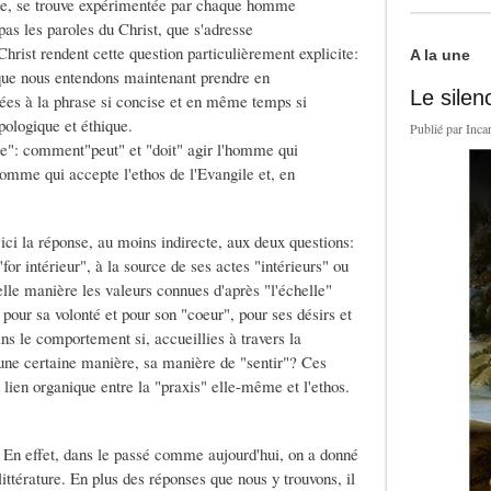
ière, se trouve expérimentée par chaque homme
as les paroles du Christ, que s'adresse
hrist rendent cette question particulièrement explicite:
A la une
n que nous entendons maintenant prendre en
Le silen
 liées à la phrase si concise et en même temps si
pologique et éthique.
Publié par
Inca
ique": comment"peut" et "doit" agir l'homme qui
homme qui accepte l'ethos de l'Evangile et, en
ici la réponse, au moins indirecte, aux deux questions:
for intérieur", à la source de ses actes "intérieurs" ou
elle manière les valeurs connues d'après "l'échelle"
pour sa volonté et pour son "coeur", pour ses désirs et
ns le comportement si, accueillies à travers la
'une certaine manière, sa manière de "sentir"? Ces
 lien organique entre la "praxis" elle-même et l'ethos.
. En effet, dans le passé comme aujourd'hui, on a donné
ttérature. En plus des réponses que nous y trouvons, il