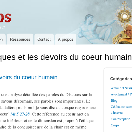
Aller au
contenu
principal
 II
on
Ressources
Contact
A propos
ques et les devoirs du coeur humain
evoirs du coeur humain
Catégories
Amour et Sexua
une analyse détaillée des paroles du Discours sur la
Avortement / 
savons désormais, ses paroles sont importantes. Le
Blog
Célibat consac
 d'adultère; mais moi je vous dis: quiconque regarde une
Chasteté
coeur"
Mt 5,27-28
. Cette référence au coeur met en
Contraception
me intérieur, et cette dimension est propre à l'éthique
Corps
 cadre de la concupiscence de la chair est en même