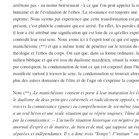
arrêtions pas - au moins brièvement - à ce que l'on peut appeler la r
humaine et de l'évaluation de l'ethos. La résonance est toujours une 
exprime. Nous savons par expérience que cette transformation est p
présent, c'est plutôt le contraire qui est arrivé. En effet, les paroles
il leur a été attribué une signification qui est loin de ce qu'elles exp
contredit leur vrai sens. Nous avons ici à l'esprit tout ce qui est a
manichéisme (**) et qui a même tenté de pénétrer sur le terrain du
théologie et l'ethos du corps. On sait que, dans sa forme ordinaire,
milieu biblique et qui est issu du dualisme mazdéien, situait la sour
par conséquent, la condamnation de tout ce qui est corporel dans l'
manifeste surtout à travers le sexe, la condamnation se trouvait alo
plus des autres domaines de l'être et de l'agir où s'exprime la corpor
Note (**) -
Le manichéisme contient et porte à leur maturation les él
le dualisme de deux principes coéternels et radicalement opposés, et
travers la connaissance (gnose) ou compréhension de soi-même (au
a un seul héros et une seule situation qui se répète toujours: l'âme d
par la connaissance. -- L'actuelle situation historique est négative 
anormal d'esprit et de matière, de bien et de mal, qui suppose un éta
séparées et indépendantes. Il y a donc trois "Temps": l'"initium " ou 