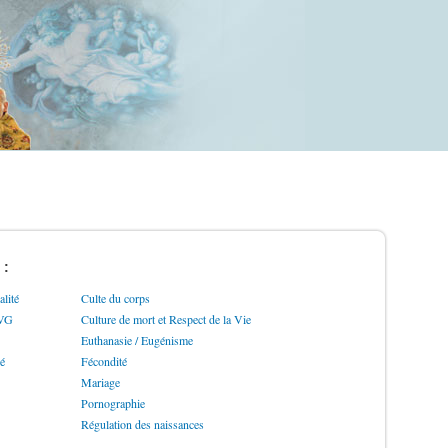
 :
lité
Culte du corps
IVG
Culture de mort et Respect de la Vie
Euthanasie / Eugénisme
ré
Fécondité
Mariage
Pornographie
Régulation des naissances