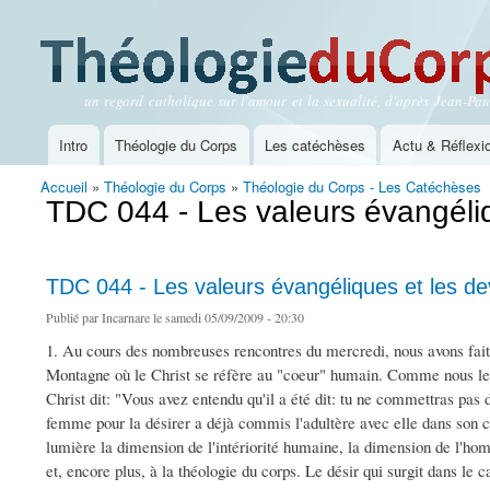
un regard catholique sur l'amour et la sexualité, d'après Jean-Paul
Théologie du Corps
Intro
Théologie du Corps
Les catéchèses
Actu & Réflexi
Menu principal
Accueil
»
Théologie du Corps
»
Théologie du Corps - Les Catéchèses
Vous êtes ici
TDC 044 - Les valeurs évangéli
TDC 044 - Les valeurs évangéliques et les d
Publié par
Incarnare
le samedi 05/09/2009 - 20:30
1. Au cours des nombreuses rencontres du mercredi, nous avons fait 
Montagne où le Christ se réfère au "coeur" humain. Comme nous le 
Christ dit: "Vous avez entendu qu'il a été dit: tu ne commettras pas
femme pour la désirer a déjà commis l'adultère avec elle dans son 
lumière la dimension de l'intériorité humaine, la dimension de l'hom
et, encore plus, à la théologie du corps. Le désir qui surgit dans le