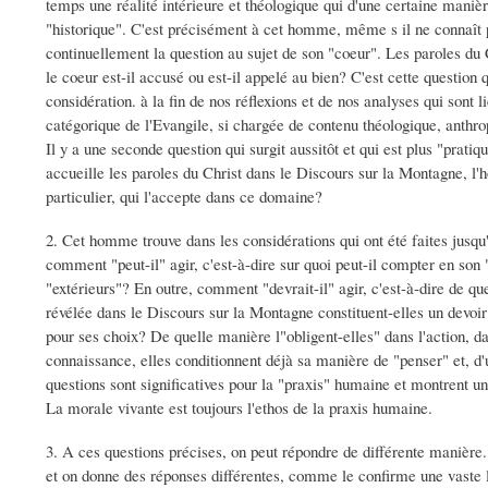
temps une réalité intérieure et théologique qui d'une certaine man
"historique". C'est précisément à cet homme, même s il ne connaît p
continuellement la question au sujet de son "coeur". Les paroles du C
le coeur est-il accusé ou est-il appelé au bien? C'est cette questio
considération. à la fin de nos réflexions et de nos analyses qui sont
catégorique de l'Evangile, si chargée de contenu théologique, anthro
Il y a une seconde question qui surgit aussitôt et qui est plus "prat
accueille les paroles du Christ dans le Discours sur la Montagne, l'
particulier, qui l'accepte dans ce domaine?
2. Cet homme trouve dans les considérations qui ont été faites jusqu'
comment "peut-il" agir, c'est-à-dire sur quoi peut-il compter en son "
"extérieurs"? En outre, comment "devrait-il" agir, c'est-à-dire de qu
révélée dans le Discours sur la Montagne constituent-elles un devoir 
pour ses choix? De quelle manière l"obligent-elles" dans l'action, da
connaissance, elles conditionnent déjà sa manière de "penser" et, d
questions sont significatives pour la "praxis" humaine et montrent un
La morale vivante est toujours l'ethos de la praxis humaine.
3. A ces questions précises, on peut répondre de différente manière
et on donne des réponses différentes, comme le confirme une vaste li