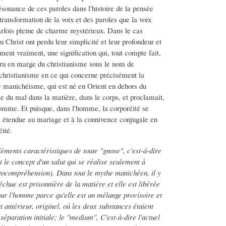
ésonance de ces paroles dans l'histoire de la pensée
transformation de la voix et des paroles que la voix
arfois pleine de charme mystérieux. Dans le cas
 du Christ ont perdu leur simplicité et leur profondeur et
riment vraiment, une signification qui, tout compte fait,
pparu en marge du christianisme sous le nom de
 christianisme en ce qui concerne précisément la
 le manichéisme, qui est né en Orient en dehors du
ce du mal dans la matière, dans le corps, et proclamait,
homme. Et puisque, dans l'homme, la corporéité se
rs étendue au mariage et à la connivence conjugale en
éité.
éments caractéristiques de toute "gnose", c'est-à-dire
 le concept d'un salut qui se réalise seulement à
tocompréhension). Dans tout le mythe manichéen, il y
échue est prisonnière de la matière et elle est libérée
pour l'homme parce qu'elle est un mélange provisoire et
t antérieur, originel, où les deux substances étaient
séparation initiale; le "medium", C'est-à-dire l'actuel