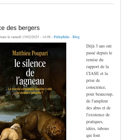
ce des bergers
rnare
le samedi 15/02/2025 - 14:08 -
Pédophilie
-
Blog
Déjà 3 ans ont
passé depuis le
remise du
rapport de la
CIASE et la
prise de
conscience,
pour beaucoup,
de l'ampleur
des abus et de
l'existence de
pratiques,
idées, tabous
qui font