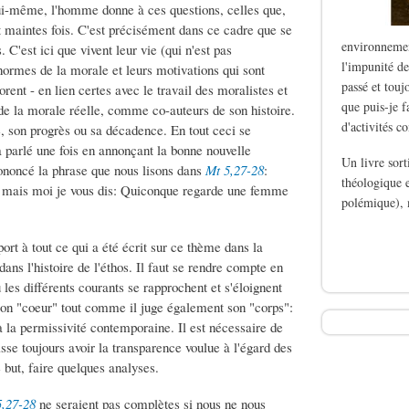
lui-même, l'homme donne à ces questions, celles que,
t maintes fois. C'est précisément dans ce cadre que se
environnemen
 C'est ici que vivent leur vie (qui n'est pas
l'impunité de
 normes de la morale et leurs motivations qui sont
passé et touj
rent - en lien certes avec le travail des moralistes et
que puis-je f
de la morale réelle, comme co-auteurs de son histoire.
d'activités c
 son progrès ou sa décadence. En tout ceci se
a parlé une fois en annonçant la bonne nouvelle
Un livre sor
ononcé la phrase que nous lisons dans
Mt 5,27-28
:
théologique e
e; mais moi je vous dis: Quiconque regarde une femme
polémique), 
de Le silence des b
rt à tout ce qui a été écrit sur ce thème dans la
dans l'histoire de l'éthos. Il faut se rendre compte en
les différents courants se rapprochent et s'éloignent
on "coeur" tout comme il juge également son "corps":
à la permissivité contemporaine. Il est nécessaire de
se toujours avoir la transparence voulue à l'égard des
but, faire quelques analyses.
5,27-28
ne seraient pas complètes si nous ne nous