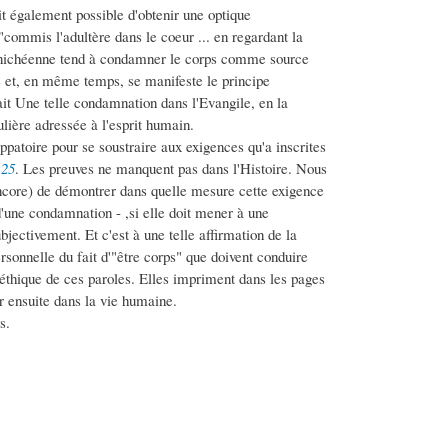
ait également possible d'obtenir une optique
commis l'adultère dans le coeur ... en regardant la
manichéenne tend à condamner le corps comme source
e et, en même temps, se manifeste le principe
ait Une telle condamnation dans l'Evangile, en la
lière adressée à l'esprit humain.
ppatoire pour se soustraire aux exigences qu'a inscrites
,25
. Les preuves ne manquent pas dans l'Histoire. Nous
 encore) de démontrer dans quelle mesure cette exigence
d'une condamnation - ,si elle doit mener à une
jectivement. Et c'est à une telle affirmation de la
sonnelle du fait d'"être corps" que doivent conduire
n éthique de ces paroles. Elles impriment dans les pages
er ensuite dans la vie humaine.
s.