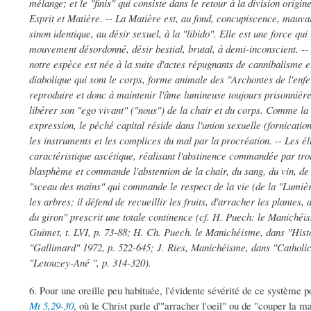
mélange; et le "finis" qui consiste dans le retour à la division origin
Esprit et Matière. -- La Matière est, au fond, concupiscence, mauvais
sinon identique, au désir sexuel, à la "libido". Elle est une force qui
mouvement désordonné, désir bestial, brutal, à demi-inconscient. -
notre espèce est née à la suite d'actes répugnants de cannibalisme et
diabolique qui sont le corps, forme animale des "Archontes de l'enfer
reproduire et donc à maintenir l'âme lumineuse toujours prisonnière
libérer son "ego vivant" ("nous") de la chair et du corps. Comme l
expression, le péché capital réside dans l'union sexuelle (fornication)
les instruments et les complices du mal par la procréation. -- Les él
caractéristique ascétique, réalisant l'abstinence commandée par tro
blasphème et commande l'abstention de la chair, du sang, du vin, de 
"sceau des mains" qui commande le respect de la vie (de la "Lumiè
les arbres; il défend de recueillir les fruits, d'arracher les plantes
du giron" prescrit une totale continence (cf. H. Puech: le Manichéi
Guimet, t. LVI, p. 73-88; H. Ch. Puech. le Manichéisme, dans "Histo
"Gallimard" 1972, p. 522-645; J. Ries, Manichéisme, dans "Catholici
"Letouzey-Ané ", p. 314-320).
6. Pour une oreille peu habituée, l'évidente sévérité de ce système 
Mt 5,29-30
, où le Christ parle d'"arracher l'oeil" ou de "couper la