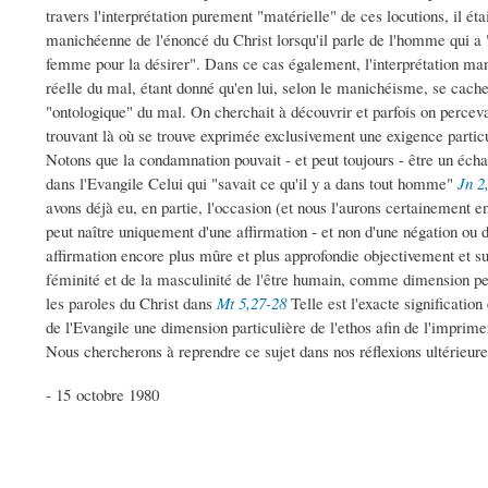
travers l'interprétation purement "matérielle" de ces locutions, il ét
manichéenne de l'énoncé du Christ lorsqu'il parle de l'homme qui a "
femme pour la désirer". Dans ce cas également, l'interprétation 
réelle du mal, étant donné qu'en lui, selon le manichéisme, se cach
"ontologique" du mal. On cherchait à découvrir et parfois on percev
trouvant là où se trouve exprimée exclusivement une exigence particu
Notons que la condamnation pouvait - et peut toujours - être un écha
dans l'Evangile Celui qui "savait ce qu'il y a dans tout homme"
Jn 2
avons déjà eu, en partie, l'occasion (et nous l'aurons certainement
peut naître uniquement d'une affirmation - et non d'une négation ou 
affirmation encore plus mûre et plus approfondie objectivement et sub
féminité et de la masculinité de l'être humain, comme dimension per
les paroles du Christ dans
Mt 5,27-28
Telle est l'exacte significatio
de l'Evangile une dimension particulière de l'ethos afin de l'imprim
Nous chercherons à reprendre ce sujet dans nos réflexions ultérieure
- 15 octobre 1980