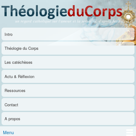
Aller au
contenu
principal
un regard catholique sur l'amour et la sexualité, d'après Jean-Paul II
Théologie du Corps
Intro
Menu principal
Théologie du Corps
Les catéchèses
Actu & Réflexion
Ressources
Contact
A propos
Menu