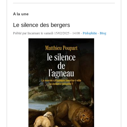
A la une
Le silence des bergers
Publié par
Incarnare
le samedi 15/02/2025 - 14:08 -
Pédophilie
-
Blog