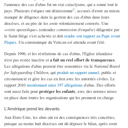
l'annonce des cas d'abus fut un vrai cataclysme, qui a sonné tout le
1
pays. Plusieurs évêques ont démissionné
, accusés d'avoir au mieux
manqué de diligence dans la gestion des cas d'abus dans leurs
diocèses, et au pire de les avoir volontairement couverts. Une
«
visite apostolique
» (entendez
commission d'enquête
) diligentée par
le Saint-Siège s'est achevée et doit
rendre son rapport au Pape avant
Pâques
. Un communiqué du Vatican est attendu avant l'été.
Depuis 1996, et les révélations de cas d'abus, l'Eglise irlandaise
a fait un réel effort de transparence
n'est pas restée inactive et
.
Les allégations d'abus peuvent être remontées via le
National Board
for Safeguarding Children
, qui
produit un rapport annuel
, public et
circonstancié et gère les cas en lien avec les autorités civiles. Le
rapport 2010
mentionnait ainsi 197 allégations
d'abus. Des efforts
protéger les enfants
sont aussi faits pour
, avec des normes mises
en place dans toutes les organisations qui les prennent en charge.
L'Amérique prend les devants
Aux Etats-Unis, les abus ont eu des conséquences très concrètes,
puisque au moins huit diocèses ont dû déposer le bilan, après avoir