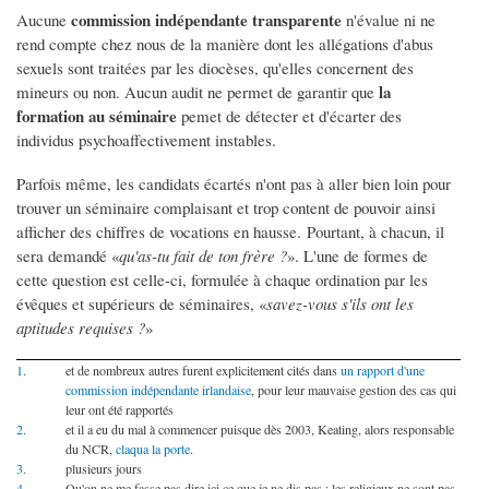
commission indépendante transparente
Aucune
n'évalue ni ne
rend compte chez nous de la manière dont les allégations d'abus
sexuels sont traitées par les diocèses, qu'elles concernent des
la
mineurs ou non. Aucun audit ne permet de garantir que
formation au séminaire
pemet de détecter et d'écarter des
individus psychoaffectivement instables.
Parfois même, les candidats écartés n'ont pas à aller bien loin pour
trouver un séminaire complaisant et trop content de pouvoir ainsi
afficher des chiffres de vocations en hausse. Pourtant, à chacun, il
sera demandé «
qu'as-tu fait de ton frère ?
». L'une de formes de
cette question est celle-ci, formulée à chaque ordination par les
évêques et supérieurs de séminaires, «
savez-vous s'ils ont les
aptitudes requises ?
»
1.
et de nombreux autres furent explicitement cités dans
un rapport d'une
commission indépendante irlandaise
, pour leur mauvaise gestion des cas qui
leur ont été rapportés
2.
et il a eu du mal à commencer puisque dès 2003, Keating, alors responsable
du NCR,
claqua la porte
.
3.
plusieurs jours
4.
Qu'on ne me fasse pas dire ici ce que je ne dis pas : les religieux ne sont pas