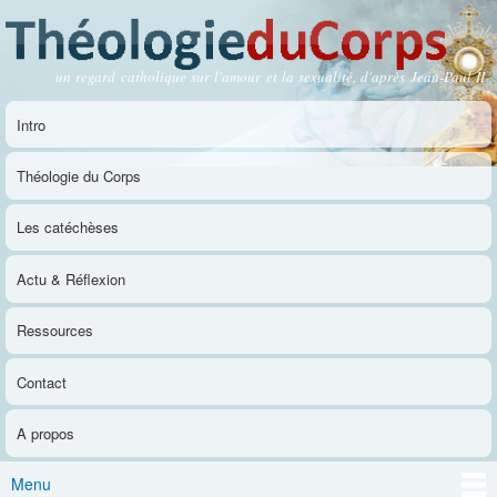
Aller au
contenu
principal
un regard catholique sur l'amour et la sexualité, d'après Jean-Paul II
Théologie du Corps
Intro
Menu principal
Théologie du Corps
Les catéchèses
Actu & Réflexion
Ressources
Contact
A propos
Menu