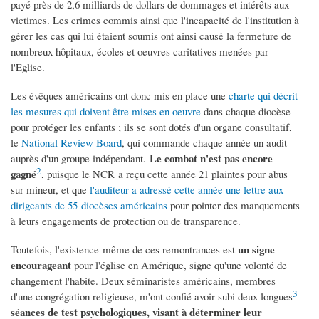
payé près de 2,6 milliards de dollars de dommages et intérêts aux
victimes. Les crimes commis ainsi que l'incapacité de l'institution à
gérer les cas qui lui étaient soumis ont ainsi causé la fermeture de
nombreux hôpitaux, écoles et oeuvres caritatives menées par
l'Eglise.
Les évêques américains ont donc mis en place une
charte qui décrit
les mesures qui doivent être mises en oeuvre
dans chaque diocèse
pour protéger les enfants ; ils se sont dotés d'un organe consultatif,
le
National Review Board
, qui commande chaque année un audit
Le combat n'est pas encore
auprès d'un groupe indépendant.
2
gagné
, puisque le NCR a reçu cette année 21 plaintes pour abus
sur mineur, et que
l'auditeur a adressé cette année une lettre aux
dirigeants de 55 diocèses américains
pour pointer des manquements
à leurs engagements de protection ou de transparence.
un signe
Toutefois, l'existence-même de ces remontrances est
encourageant
pour l'église en Amérique, signe qu'une volonté de
changement l'habite. Deux séminaristes américains, membres
3
d'une congrégation religieuse, m'ont confié avoir subi deux longues
séances de test psychologiques, visant à déterminer leur