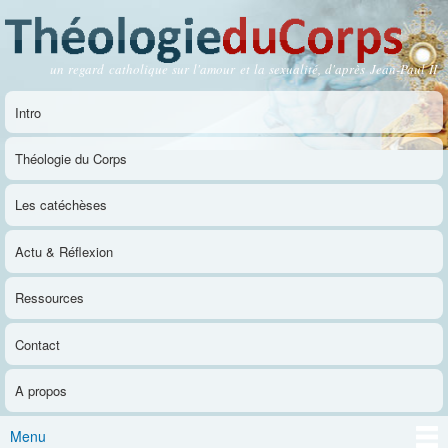
Aller au
contenu
principal
un regard catholique sur l'amour et la sexualité, d'après Jean-Paul II
Théologie du Corps
Intro
Menu principal
Théologie du Corps
Les catéchèses
Actu & Réflexion
Ressources
Contact
A propos
Menu