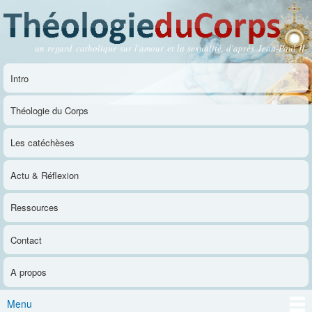
Aller au
contenu
principal
un regard catholique sur l'amour et la sexualité, d'après Jean-Paul II
Théologie du Corps
Intro
Menu principal
Théologie du Corps
Les catéchèses
Actu & Réflexion
Ressources
Contact
A propos
Menu