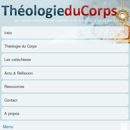
Aller au
contenu
principal
un regard catholique sur l'amour et la sexualité, d'après Jean-Paul II
Théologie du Corps
Intro
Menu principal
Théologie du Corps
Les catéchèses
Actu & Réflexion
Ressources
Contact
A propos
Menu