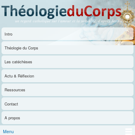
Aller au
contenu
principal
un regard catholique sur l'amour et la sexualité, d'après Jean-Paul II
Théologie du Corps
Intro
Menu principal
Théologie du Corps
Les catéchèses
Actu & Réflexion
Ressources
Contact
A propos
Menu