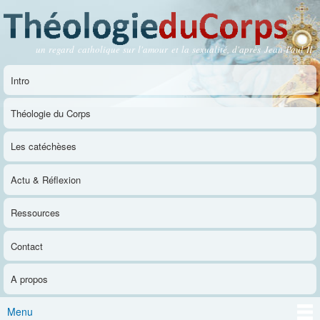
Aller au
contenu
principal
un regard catholique sur l'amour et la sexualité, d'après Jean-Paul II
Théologie du Corps
Intro
Menu principal
Théologie du Corps
Les catéchèses
Actu & Réflexion
Ressources
Contact
A propos
Menu