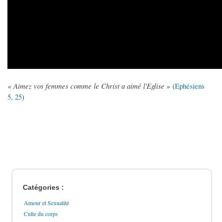
« Aimez vos femmes comme le Christ a aimé l'Eglise »
(
Ephésiens
5, 25
)
Catégories :
Amour et Sexualité
Culte du corps