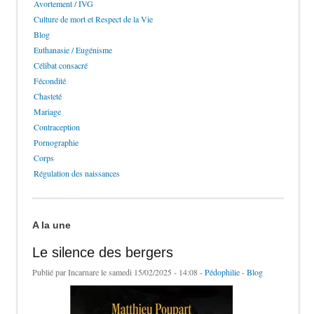
Avortement / IVG
Culture de mort et Respect de la Vie
Blog
Euthanasie / Eugénisme
Célibat consacré
Fécondité
Chasteté
Mariage
Contraception
Pornographie
Corps
Régulation des naissances
A la une
Le silence des bergers
Publié par
Incarnare
le samedi 15/02/2025 - 14:08 -
Pédophilie
-
Blog