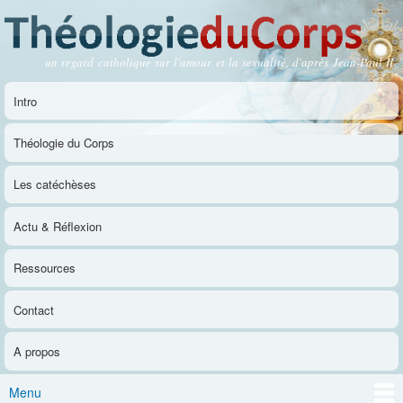
Aller au
contenu
principal
un regard catholique sur l'amour et la sexualité, d'après Jean-Paul II
Théologie du Corps
Intro
Menu principal
Théologie du Corps
Les catéchèses
Actu & Réflexion
Ressources
Contact
A propos
Menu