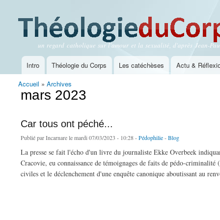
un regard catholique sur l'amour et la sexualité, d'après Jean-Paul
Théologie du Corps
Intro
Théologie du Corps
Les catéchèses
Actu & Réflexi
Menu principal
Accueil
»
Archives
Vous êtes ici
mars 2023
Car tous ont péché...
Publié par
Incarnare
le mardi 07/03/2023 - 10:28 -
Pédophilie
-
Blog
La presse se fait l'écho d'un livre du journaliste Ekke Overbeek indiqua
Cracovie, eu connaissance de témoignages de faits de pédo-criminalité (la
civiles et le déclenchement d'une enquête canonique aboutissant au renvoi
de Car tous ont péché...