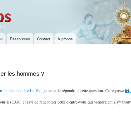
Aller au
contenu
principal
 II
on
Ressources
Contact
A propos
der les hommes ?
ici
par l'hebdomadaire La Vie
, je tente de répondre à cette question. Ca se passe
pour les EGC, et ravi de rencontrer ceux d'entre-vous qui viendraient à s'y trou