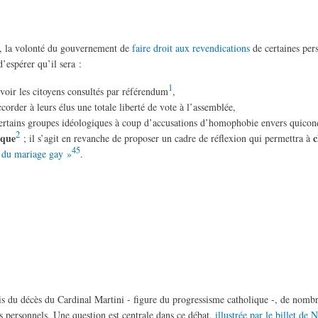
, la volonté du gouvernement de
faire droit aux revendications
de certaines per
’espérer qu’il sera :
1
oir les citoyens consultés par référendum
,
ccorder à leurs élus une totale liberté de vote à l’assemblée,
r certains groupes idéologiques à coup d’accusations d’homophobie envers quicon
2
ique
; il s’agit en revanche de proposer un cadre de réflexion qui permettra à
4
5
 du mariage gay »
.
s du décès du Cardinal Martini - figure du progressisme catholique -, de nombreu
s personnels. Une question est centrale dans ce débat,
illustrée par le billet de 