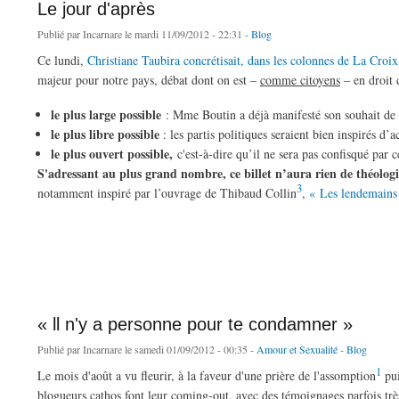
Le jour d'après
Publié par
Incarnare
le mardi 11/09/2012 - 22:31 -
Blog
Ce lundi,
Christiane Taubira concrétisait, dans les colonnes de La Croix
majeur pour notre pays, débat dont on est –
comme citoyens
– en droit d
le plus large possible
: Mme Boutin a déjà manifesté son souhait de v
le plus libre possible
: les partis politiques seraient bien inspirés d’a
le plus ouvert possible,
c'est-à-dire qu’il ne sera pas confisqué pa
S'adressant au plus grand nombre, ce billet n’aura rien de théolog
3
notamment inspiré par l’ouvrage de Thibaud Collin
,
« Les lendemains
de Le jour d'après
« ll n'y a personne pour te condamner »
Publié par
Incarnare
le samedi 01/09/2012 - 00:35 -
Amour et Sexualité
-
Blog
1
Le mois d'août a vu fleurir, à la faveur d'une prière de l'assomption
pui
blogueurs cathos font leur coming-out, avec des témoignages parfois trè