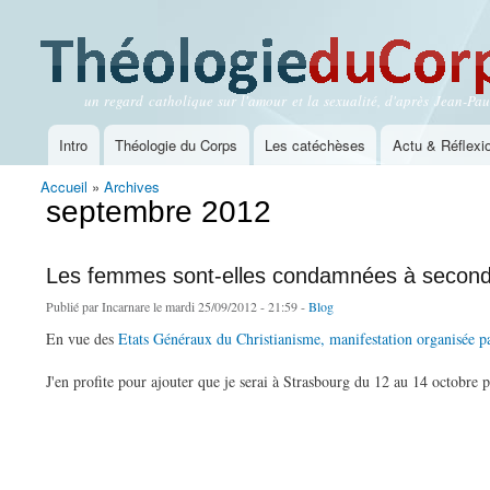
un regard catholique sur l'amour et la sexualité, d'après Jean-Paul
Théologie du Corps
Intro
Théologie du Corps
Les catéchèses
Actu & Réflexi
Menu principal
Accueil
»
Archives
Vous êtes ici
septembre 2012
Les femmes sont-elles condamnées à secon
Publié par
Incarnare
le mardi 25/09/2012 - 21:59 -
Blog
En vue des
Etats Généraux du Christianisme, manifestation organisée 
J'en profite pour ajouter que je serai à Strasbourg du 12 au 14 octobre 
de Les femmes sont-elles condamnées à seconder les hommes ?