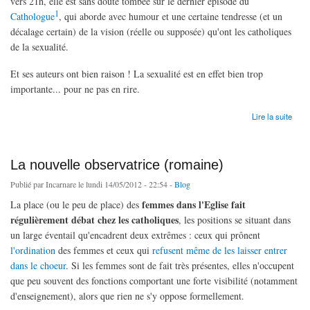
vers 21h, elle est sans doute tombée sur le dernier épisode du
1
Cathologue
, qui aborde avec humour et une certaine tendresse (et un
décalage certain) de la vision (réelle ou supposée) qu'ont les catholiques
de la sexualité.
Et ses auteurs ont bien raison ! La sexualité est en effet bien trop
importante... pour ne pas en rire.
de Sexualité : trop importante... pour ne pas en rire !
Lire la suite
La nouvelle observatrice (romaine)
Publié par
Incarnare
le lundi 14/05/2012 - 22:54 -
Blog
femmes dans l'Eglise fait
La place (ou le peu de place) des
régulièrement débat chez les catholiques
, les positions se situant dans
un large éventail qu'encadrent deux extrêmes : ceux qui prônent
l'ordination
des femmes et ceux qui
refusent même de les laisser entrer
dans le choeur
. Si les femmes sont de fait très présentes, elles n'occupent
que peu souvent des fonctions comportant une forte visibilité (notamment
d'enseignement), alors que rien ne s'y oppose formellement.