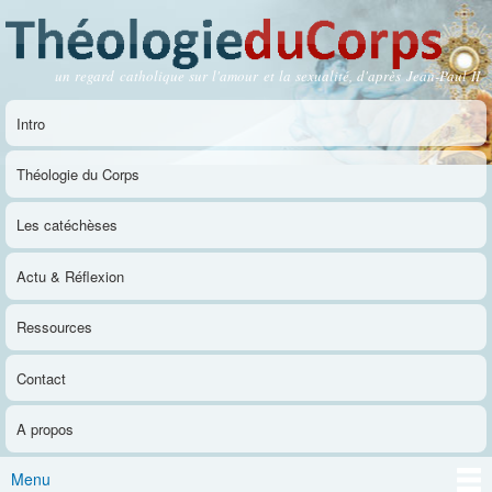
Aller au
contenu
principal
un regard catholique sur l'amour et la sexualité, d'après Jean-Paul II
Théologie du Corps
Intro
Menu principal
Théologie du Corps
Les catéchèses
Actu & Réflexion
Ressources
Contact
A propos
Menu