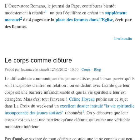
L'Osservatore Romano, le journal du Pape, contribuera bientôt
1
supplément
modestement à rétablir
un peu l'équilibre en créant un
2
mensuel
de 4 pages sur la
place des femmes dans l'Eglise
, écrit par
des femmes.
de La nouvelle observatrice (romaine)
Lire la suite
Le corps comme clôture
Publié par
Incarnare
le samedi 12/05/2012 - 10:50 -
Corps
-
Blog
La difficulté de communiquer des jeunes autistes peut laisser penser qu'ils
sont incapables d'entrer en relation ; on en déduit avec facilité que leur
corps est une barrière infranchissable et que la vie spirituelle leur est
étrangère. Mais c'est tout l'inverse !
Céline Hoyeau
publie sur ce sujet
dans La Croix du week-end un
excellent dossier intitulé "la vie spirituelle
1
insoupçonnée des jeunes autistes"
(abonnés)
. On y découvre que leur
corps n'est pas tant une barrière qu'une clôture, qui cache une véritable
monastère intérieur.
Pas d'analyse savante de mon côté sur ce sujet que je ne connais que peu,