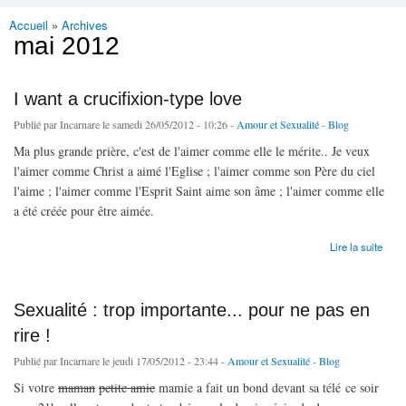
Accueil
»
Archives
Vous êtes ici
mai 2012
I want a crucifixion-type love
Publié par
Incarnare
le samedi 26/05/2012 - 10:26 -
Amour et Sexualité
-
Blog
Ma plus grande prière, c'est de l'aimer comme elle le mérite.. Je veux
l'aimer comme Christ a aimé l'Eglise ; l'aimer comme son Père du ciel
l'aime ; l'aimer comme l'Esprit Saint aime son âme ; l'aimer comme elle
a été créée pour être aimée.
de I want a crucifixion-type love
Lire la suite
Sexualité : trop importante... pour ne pas en
rire !
Publié par
Incarnare
le jeudi 17/05/2012 - 23:44 -
Amour et Sexualité
-
Blog
Si votre
maman
petite amie
mamie a fait un bond devant sa télé ce soir