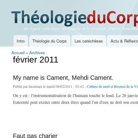
un regard catholique sur l'amour et la sexualité, d'après Jean-Paul
Théologie du Corps
Intro
Théologie du Corps
Les catéchèses
Actu & Réflexi
Menu principal
Accueil
»
Archives
Vous êtes ici
février 2011
My name is Cament, Mehdi Cament.
Publié par
Incarnare
le mardi 08/02/2011 - 01:42 -
Culture de mort et Respect de la Vi
On y est : l'instrumentalisation de l'humain touche le fond. Le 26 janvi
fraternité peut exister entre deux êtres quand l'un d'eux ne doit son exi
de My name is Cament, Mehdi Cament.
Faut pas charier