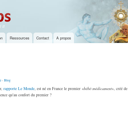
Aller au
contenu
principal
 II
on
Ressources
Contact
A propos
e
-
Blog
er,
rapporte Le Monde
, est né en France le premier «
bébé-médicament
», créé de
stence qu'au confort du premier ?