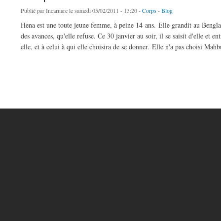
Publié par
Incarnare
le samedi 05/02/2011 - 13:20 -
Corps
-
Blog
Hena est une toute jeune femme, à peine 14 ans. Elle grandit au Benglad
des avances, qu'elle refuse. Ce 30 janvier au soir, il se saisit d'elle et
elle, et à celui à qui elle choisira de se donner. Elle n'a pas choisi Ma
de Faut pas charier