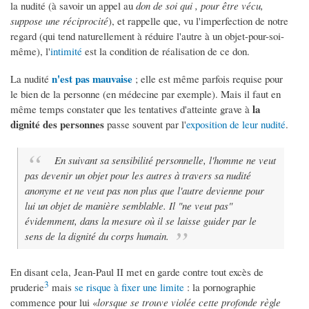
la nudité (à savoir un appel au
don de soi qui , pour être vécu,
suppose une réciprocité
), et rappelle que, vu l'imperfection de notre
regard (qui tend naturellement à réduire l'autre à un objet-pour-soi-
même), l'
intimité
est la condition de réalisation de ce don.
n'est pas mauvaise
La nudité
; elle est même parfois requise pour
le bien de la personne (en médecine par exemple). Mais il faut en
la
même temps constater que les tentatives d'atteinte grave à
dignité des personnes
passe souvent par l'
exposition de leur nudité
.
En suivant sa sensibilité personnelle, l'homme ne veut
pas devenir un objet pour les autres à travers sa nudité
anonyme et ne veut pas non plus que l'autre devienne pour
lui un objet de manière semblable. Il "ne veut pas"
évidemment, dans la mesure où il se laisse guider par le
sens de la dignité du corps humain.
En disant cela, Jean-Paul II met en garde contre tout excès de
3
pruderie
mais
se risque à fixer une limite
: la pornographie
commence pour lui «
lorsque se trouve violée cette profonde règle