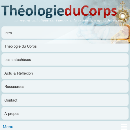
Aller au
contenu
principal
un regard catholique sur l'amour et la sexualité, d'après Jean-Paul II
Théologie du Corps
Intro
Menu principal
Théologie du Corps
Les catéchèses
Actu & Réflexion
Ressources
Contact
A propos
Menu