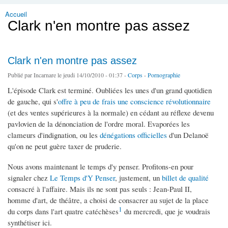
Accueil
Vous êtes ici
Clark n'en montre pas assez
Clark n'en montre pas assez
Publié par
Incarnare
le jeudi 14/10/2010 - 01:37 -
Corps
-
Pornographie
L'épisode Clark est terminé. Oubliées les unes d'un grand quotidien
de gauche, qui s'
offre à peu de frais une conscience révolutionnaire
(et des ventes supérieures à la normale) en cédant au réflexe devenu
pavlovien de la dénonciation de l'ordre moral. Evaporées les
clameurs d'indignation, ou les
dénégations officielles
d'un Delanoë
qu'on ne peut guère taxer de pruderie.
Nous avons maintenant le temps d'y penser. Profitons-en pour
signaler chez
Le Temps d'Y Penser
, justement, un
billet de qualité
consacré à l'affaire. Mais ils ne sont pas seuls : Jean-Paul II,
homme d'art, de théâtre, a choisi de consacrer au sujet de la place
1
du corps dans l'art quatre catéchèses
du mercredi, que je voudrais
synthétiser ici.