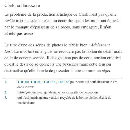
Clark, un faussaire
Le problème de la production artistique de Clark n'est pas qu'elle
révèle trop ses sujets ; c'est au contraire qu'en les montrant écrasés
il n'en
par le manque d'épaisseur de sa photo, sans envergure,
révèle pas assez
.
Le titre d'une des séries de photos le révèle bien :
Adolescent
Lust
. Le mot
lust
en anglais ne recouvre pas la notion de désir, mais
celle de concupiscence. Il désigne non pas de cette tension créative
qu'est le désir de se donner à une
personne
mais cette tension
destructive qu'elle l'envie de posséder l'autre comme un
objet
.
1.
TDC 60
,
TDC 61
,
TDC 62
,
TDC 63
pour ceux qui souhaiteraient le lire
dans le texte
2.
αίσΘησίς
en grec, qui désigne nos capacités de perception
3.
qui n'est jamais qu'une version recyclée de la bonne vieille hérésie du
manichéisme