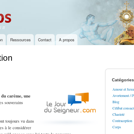
Aller au
contenu
principal
 II
on
Ressources
Contact
A propos
tion
Catégories
Amour et Sexua
 du carême, une
Avortement / 
es souverains
Blog
Célibat consac
Chasteté
ont toujours vu dans
Contraception
es à le considérer
Corps