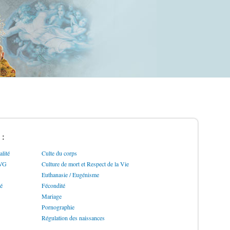
 :
lité
Culte du corps
IVG
Culture de mort et Respect de la Vie
Euthanasie / Eugénisme
ré
Fécondité
Mariage
Pornographie
Régulation des naissances