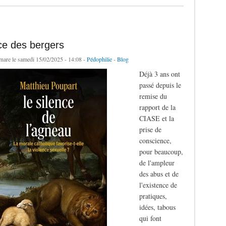
ce des bergers
rnare
le samedi 15/02/2025 - 14:08 -
Pédophilie
-
Blog
Déjà 3 ans ont
passé depuis le
remise du
rapport de la
CIASE et la
prise de
conscience,
pour beaucoup,
de l'ampleur
des abus et de
l'existence de
pratiques,
idées, tabous
qui font