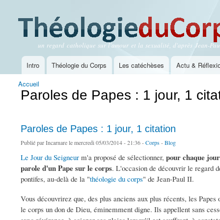
un regard catholique sur l'amour et la sexualité, d'après Jean-Paul
Théologie du Corps
Intro
Théologie du Corps
Les catéchèses
Actu & Réflexi
Menu principal
Accueil
Vous êtes ici
Paroles de Papes : 1 jour, 1 cita
Paroles de Papes : 1 jour, 1 citation
Publié par
Incarnare
le mercredi 05/03/2014 - 21:36 -
Corps
-
Blog
pour chaque jour
Le Jour du Seigneur
m'a proposé de sélectionner,
parole d'un Pape sur le corps
. L'occasion de découvrir le regard d
pontifes, au-delà de la "
théologie du corps
" de Jean-Paul II.
Vous découvrirez que, des plus anciens aux plus récents, les Papes 
le corps un don de Dieu, éminemment digne. Ils appellent sans cess