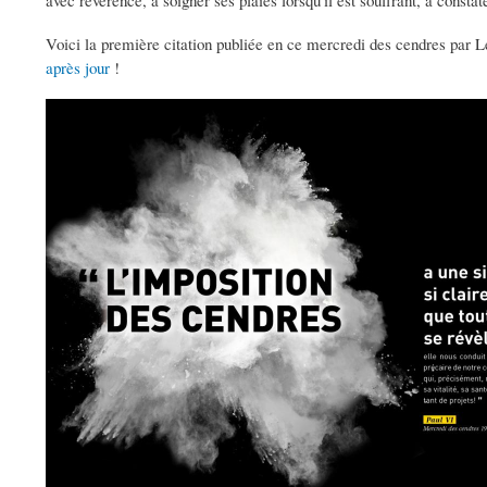
avec révérence, à soigner ses plaies lorsqu'il est souffrant, à constat
Voici la première citation publiée en ce mercredi des cendres par L
après jour
!