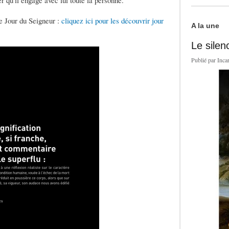
er qu'il engage avec lui toute la personne.
e Jour du Seigneur :
cliquez ici pour les découvrir jour
A la une
Le silen
Publié par
Inca