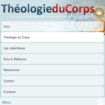
Aller au
contenu
principal
un regard catholique sur l'amour et la sexualité, d'après Jean-Paul II
Théologie du Corps
Intro
Menu principal
Théologie du Corps
Les catéchèses
Actu & Réflexion
Ressources
Contact
A propos
Menu