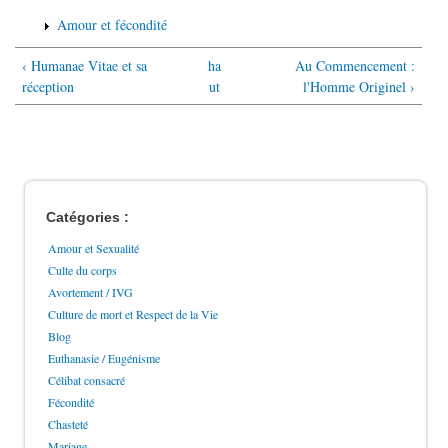
Amour et fécondité
‹ Humanae Vitae et sa
ha
Au Commencement :
réception
ut
l'Homme Originel ›
Catégories :
Amour et Sexualité
Culte du corps
Avortement / IVG
Culture de mort et Respect de la Vie
Blog
Euthanasie / Eugénisme
Célibat consacré
Fécondité
Chasteté
Mariage