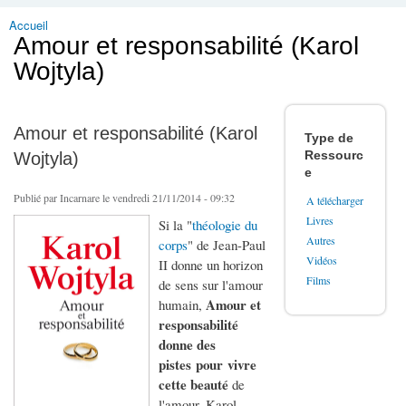
Accueil
Vous êtes ici
Amour et responsabilité (Karol
Wojtyla)
Amour et responsabilité (Karol
Type de
Ressourc
Wojtyla)
e
Publié par
Incarnare
le vendredi 21/11/2014 - 09:32
A télécharger
Livres
Si la "
théologie du
Autres
corps
" de Jean-Paul
Vidéos
II donne un horizon
Films
de sens sur l'amour
Amour et
humain,
responsabilité
donne des
pistes pour vivre
cette beauté
de
l'amour. Karol