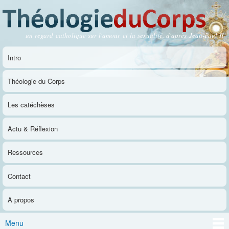
Aller au
contenu
principal
un regard catholique sur l'amour et la sexualité, d'après Jean-Paul II
Théologie du Corps
Intro
Menu principal
Théologie du Corps
Les catéchèses
Actu & Réflexion
Ressources
Contact
A propos
Menu