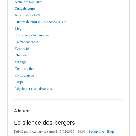
Amour et Sexualité
Culte du corps
Avortement / IVG
Culture de mort et Respect de la Vie
Blog
Euthanasie / Eugénisme
Célibat consacré
Fécondité
Chasteté
Mariage
Contraception
Pornographie
Corps
Régulation des naissances
A la une
Le silence des bergers
Publié par
Incarnare
le samedi 15/02/2025 - 14:08 -
Pédophilie
-
Blog