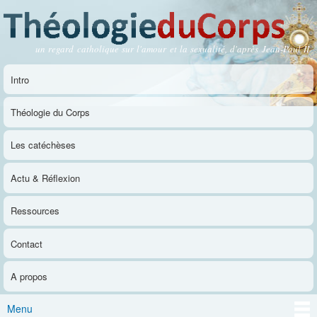
Aller au
contenu
principal
un regard catholique sur l'amour et la sexualité, d'après Jean-Paul II
Théologie du Corps
Intro
Menu principal
Théologie du Corps
Les catéchèses
Actu & Réflexion
Ressources
Contact
A propos
Menu