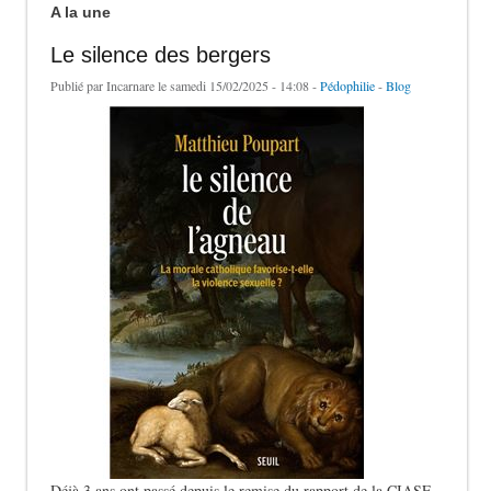
A la une
Le silence des bergers
Publié par
Incarnare
le samedi 15/02/2025 - 14:08 -
Pédophilie
-
Blog
Déjà 3 ans ont passé depuis le remise du rapport de la CIASE