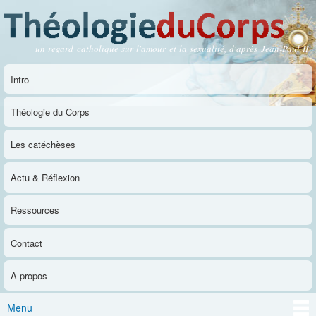
Aller au
contenu
principal
un regard catholique sur l'amour et la sexualité, d'après Jean-Paul II
Théologie du Corps
Intro
Menu principal
Théologie du Corps
Les catéchèses
Actu & Réflexion
Ressources
Contact
A propos
Menu