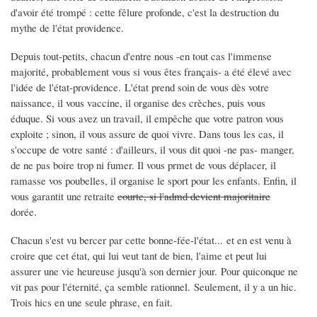
d'avoir été trompé : cette fêlure profonde, c'est la destruction du
mythe de l'état providence.
Depuis tout-petits, chacun d'entre nous -en tout cas l'immense
majorité, probablement vous si vous êtes français- a été élevé avec
l'idée de l'état-providence. L'état prend soin de vous dès votre
naissance, il vous vaccine, il organise des crèches, puis vous
éduque. Si vous avez un travail, il empêche que votre patron vous
exploite ; sinon, il vous assure de quoi vivre. Dans tous les cas, il
s'occupe de votre santé : d'ailleurs, il vous dit quoi -ne pas- manger,
de ne pas boire trop ni fumer. Il vous prmet de vous déplacer, il
ramasse vos poubelles, il organise le sport pour les enfants. Enfin, il
vous garantit une retraite
courte, si l'admd devient majoritaire
dorée.
Chacun s'est vu bercer par cette bonne-fée-l'état... et en est venu à
croire que cet état, qui lui veut tant de bien, l'aime et peut lui
assurer une vie heureuse jusqu'à son dernier jour. Pour quiconque ne
vit pas pour l'éternité, ça semble rationnel. Seulement, il y a un hic.
Trois hics en une seule phrase, en fait.