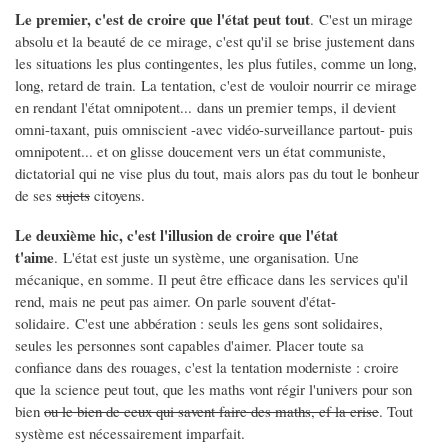
Le premier, c'est de croire que l'état peut tout
. C'est un mirage
absolu et la beauté de ce mirage, c'est qu'il se brise justement dans
les situations les plus contingentes, les plus futiles, comme un long,
long, retard de train. La tentation, c'est de vouloir nourrir ce mirage
en rendant l'état omnipotent... dans un premier temps, il devient
omni-taxant, puis omniscient -avec vidéo-surveillance partout- puis
omnipotent... et on glisse doucement vers un état communiste,
dictatorial qui ne vise plus du tout, mais alors pas du tout le bonheur
de ses
sujets
citoyens.
Le deuxième hic, c'est l'illusion de croire que l'état
t'aime
. L'état est juste un système, une organisation. Une
mécanique, en somme. Il peut être efficace dans les services qu'il
rend, mais ne peut pas aimer. On parle souvent d'état-
solidaire. C'est une abbération : seuls les gens sont solidaires,
seules les personnes sont capables d'aimer. Placer toute sa
confiance dans des rouages, c'est la tentation moderniste : croire
que la science peut tout, que les maths vont régir l'univers pour son
bien
ou le bien de ceux qui savent faire des maths, cf la crise
. Tout
système est nécessairement imparfait.