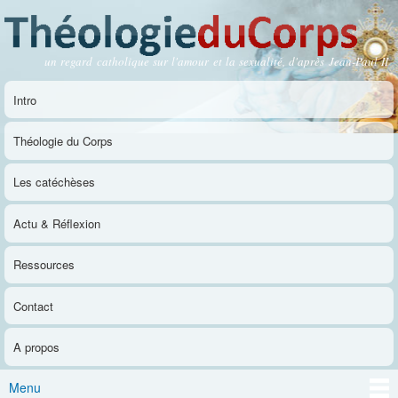
Aller au
contenu
principal
un regard catholique sur l'amour et la sexualité, d'après Jean-Paul II
Théologie du Corps
Intro
Menu principal
Théologie du Corps
Les catéchèses
Actu & Réflexion
Ressources
Contact
A propos
Menu