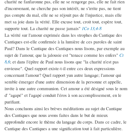
charité ne fanfaronne pas, elle ne se rengorge pas, elle ne fait rien
d'inconvenant, ne cherche pas son intérêt, ne s'irrite pas, ne tient
pas compte du mal, elle ne se réjouit pas de l'injustice, mais elle
met sa joie dans la vérité. Elle excuse tout, croit tout, espère tout,
supporte tout. La charité ne passe jamais"
1Co 13,4-8
La vérité sur l'amour exprimée dans les strophes du Cantique des
Cantiques est-elle confirmée à la lumière de ces paroles de saint
Paul? Dans le Cantique des Cantiques nous lisons, par exemple au
sujet de l'amour, que la jalousie est "tenace comme les enfers"
Ct
8,6
; et dans l'épître de Paul nous lisons que "la charité n'est pas
envieuse". Quel rapport existe-t-il entre ces deux expressions
concernant l'amour? Quel rapport yun autre langage; l'amour qui
semble émerger d'une autre dimension de la personne et appelle,
invite à une autre communion. Cet amour a été désigné sous le nom
d' "agapé" et l'agapé conduit l'éros à son accomplissement, en le
purifiant.
Nous concluons ainsi les brèves méditations au sujet du Cantique
des Cantiques que nous avons faites dans le but de mieux
approfondir encore le thème du langage du corps. Dans ce cadre, le
Cantique des Cantiques a une signification tout à fait particulière.