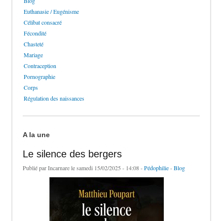
Blog
Euthanasie / Eugénisme
Célibat consacré
Fécondité
Chasteté
Mariage
Contraception
Pornographie
Corps
Régulation des naissances
A la une
Le silence des bergers
Publié par
Incarnare
le samedi 15/02/2025 - 14:08 -
Pédophilie
-
Blog