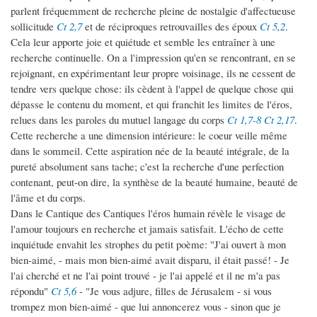
parlent fréquemment de recherche pleine de nostalgie d'affectueuse
sollicitude
Ct 2,7
et de réciproques retrouvailles des époux
Ct 5,2
.
Cela leur apporte joie et quiétude et semble les entraîner à une
recherche continuelle. On a l'impression qu'en se rencontrant, en se
rejoignant, en expérimentant leur propre voisinage, ils ne cessent de
tendre vers quelque chose: ils cèdent à l'appel de quelque chose qui
dépasse le contenu du moment, et qui franchit les limites de l'éros,
relues dans les paroles du mutuel langage du corps
Ct 1,7-8
Ct 2,17
.
Cette recherche a une dimension intérieure: le coeur veille même
dans le sommeil. Cette aspiration née de la beauté intégrale, de la
pureté absolument sans tache; c'est la recherche d'une perfection
contenant, peut-on dire, la synthèse de la beauté humaine, beauté de
l'âme et du corps.
Dans le Cantique des Cantiques l'éros humain révèle le visage de
l'amour toujours en recherche et jamais satisfait. L'écho de cette
inquiétude envahit les strophes du petit poème: "J'ai ouvert à mon
bien-aimé, - mais mon bien-aimé avait disparu, il était passé! - Je
l'ai cherché et ne l'ai point trouvé - je l'ai appelé et il ne m'a pas
répondu"
Ct 5,6
- "Je vous adjure, filles de Jérusalem - si vous
trompez mon bien-aimé - que lui annoncerez vous - sinon que je