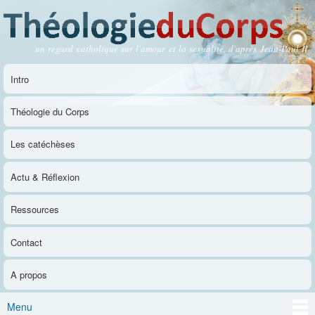
Aller au
contenu
principal
un regard catholique sur l'amour et la sexualité, d'après Jean-Paul II
Théologie du Corps
Intro
Menu principal
Théologie du Corps
Les catéchèses
Actu & Réflexion
Ressources
Contact
A propos
Menu