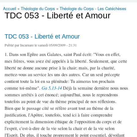
Accueil
»
Théologie du Corps
»
Théologie du Corps - Les Catéchèses
Vous êtes ici
TDC 053 - Liberté et Amour
TDC 053 - Liberté et Amour
Publié par
Incarnare
le samedi 05/09/2009 - 21:31
1. Dans son Epître aux Galates, saint Paul écrit: "Vous en effet,
mes frères, vous avez été appelés à la liberté. Seulement, que cette
liberté ne donne aucune prise à la chair; mais, par la charité,
mettez-vous au service les uns des autres. Car un seul précepte
contient toute la loi en sa plénitude: Tu aimeras ton prochain
comme toi-même".
Ga 5,13-14
Déjà la semaine dernière nous nous
sommes arrêtés à cet énoncé; aujourd'hui, nous le reprendrons
toutefois au point de vue du thème principal de nos réflexions.
Bien que le passage cité se réfère avant tout au thème de la
justification, l'Apôtre, toutefois, tend ici à faire comprendre
explicitement la dimension éthique de l'opposition du corps et de
l'esprit, c'est-à-dire de la vie selon la chair et de la vie selon
l'Esprit. De plus, il touche proprement le point essentiel, dévoilant