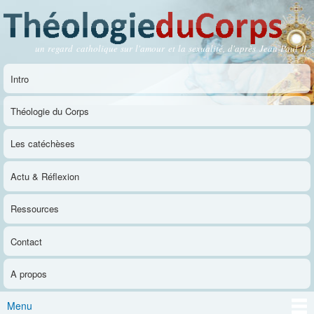
Aller au
contenu
principal
un regard catholique sur l'amour et la sexualité, d'après Jean-Paul II
Théologie du Corps
Intro
Menu principal
Théologie du Corps
Les catéchèses
Actu & Réflexion
Ressources
Contact
A propos
Menu