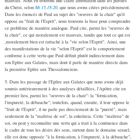
mauvais. Nous en trouvons une claire affirmation dans les paroles
du Christ, selon
Mt 15,18-20
, que nous avons citées précédemment.
Dans les énoncés de Paul au sujet des "oeuvres de la chair" qu'il
oppose au "fruit de l'Esprit", nous trouvons la base pour comprendre
ce problème de manière analogue. Paul cite, parmi les "oeuvres de
la chair", ce qui moralement est mauvais, tandis que tout ce qui est
,moralement bien est rattaché à la "vie selon l'Esprit". Ainsi, une
des manifestations de la vie "selon l'Esprit" est le comportement
conforme à cette vertu que Paul définit plutôt indirectement dans
son Epître aux Galates, mais dont il parle de manière directe dans
la première Epître aux Thessaloniciens.
5. Dans les passage de l'Epître aux Galates que nous avons déjà
soumis antérieurement à des analyses détaillées, l'Apôtre cite en
premier lieu, parmi les "oeuvres de la chair": la "fornication,
l'impureté, la débauche"; toutefois, quand, ensuite, il leur oppose le
"fruit de l'Esprit", il ne parle pas directement de la "pureté", mais
seulement de la "maîtrise de soi", la enkräteia. Cette "maîtrise" de
soi, on peut y reconnaître une vertu qui a trait à la continence dans
le cadre de tous les désirs des sens, surtout dans le domaine sexuel;
elle est donc opposée "à la fornication, à l'impureté, à la débauche",