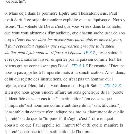
"débauche".
6. Mais déjà dans la première Epître aux Thessaloniciens, Paul
avait écrit à ce sujet de manière explicite et sans équivoque. Nous y
lisons: "La volonté de Dieu, c'est que vous viviez dans la sainteté,
que vous vous absteniez d'impudicité, que chacun sache user de son
corps
(Sans entrer dans les discussions particulières des exégètes,
il faut cependant signaler que l'expression grecque to heautoü
skeüos peut également se référer à l'épouse
1P 3,7
.)
avec sainteté
et respect, sans se laisser emporter par la passion comme font les
païens qui ne connaissent pas Dieu".
1Th 4,3-5
Et ensuite: "Dieu ne
nous a pas appelés à l'impureté mais à la sanctification. Ainsi donc,
celui qui rejette ces instructions, ce n'est pas un homme qu'il
rejette, c'est Dieu, lui qui vous donne son Esprit-Saint".
1Th 4,7-8
.
Bien que nous ayons encore affaire au sens générique de la "pureté
", identifiée dans ce cas à la "sanctification" (en ce sens que
l'"impureté" est nommée comme antithèse de la "sanctification"),
l'ensemble du contexte n'en indique pas moins clairement de quelle
"pureté" ou de quelle "impureté" il s'agit, c'est-à-dire en quoi
consiste ce que Paul appelle ici "impureté" et de quelle manière la
"pureté" contribue à la sanctification de l'homme.