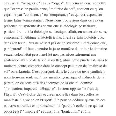
et aussi à l'"ivrognerie" et aux "orgies". On pourrait donc admettre
que l'expression paulinienne, "maîtrise de soi", contient ce qu'on
exprime par "continence" ou "tempérance" et qui correspond au
terme latin "temperentia". Nous nous trouverions dans ce cas en
présence du système des vertus que la théologie postérieure,
particulièrement la théologie scolastique, allait, en un certain sens,
emprunter à l'éthique aristotélicienne. Il est certain toutefois que,
dans son texte, Paul ne se sert pas de ce système. Etant donné que,
par "pureté", il faut entendre la juste manière de traiter le domaine
sexuel selon l'état personnel (et non pas nécessairement une
abstention absolue de la vie sexuelle), alors cette pureté est, sans le
moindre doute, comprise dans le concept paulinien de "maîtrise de
soi" ou enkrateia. C'est pourquoi, dans le cadre du texte paulinien,
nous trouvons seulement une mention générique et indirecte de la
pureté, en ce sens qu'à des "oeuvres de la chair", comme
"fornication, impureté, débauche", l'auteur oppose "le fruit de
l'Esprit", c'est-à-dire des oeuvres nouvelles dans lesquelles se
manifeste "la vie selon l'Esprit". On peut en déduire qu'une de ces
oeuvres nouvelles est précisément la "pureté": celle donc qui est
opposée à l' "impureté" et aussi à la "fornication" et à la