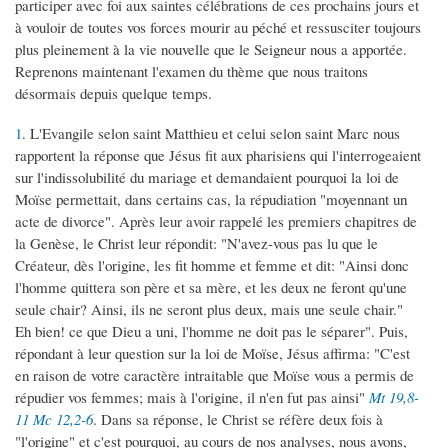
participer avec foi aux saintes célébrations de ces prochains jours et
à vouloir de toutes vos forces mourir au péché et ressusciter toujours
plus pleinement à la vie nouvelle que le Seigneur nous a apportée.
Reprenons maintenant l'examen du thème que nous traitons
désormais depuis quelque temps.
1
. L'Evangile selon saint Matthieu et celui selon saint Marc nous
rapportent la réponse que Jésus fit aux pharisiens qui l'interrogeaient
sur l'indissolubilité du mariage et demandaient pourquoi la loi de
Moïse permettait, dans certains cas, la répudiation "moyennant un
acte de divorce". Après leur avoir rappelé les premiers chapitres de
la Genèse, le Christ leur répondit: "N'avez-vous pas lu que le
Créateur, dès l'origine, les fit homme et femme et dit: "Ainsi donc
l'homme quittera son père et sa mère, et les deux ne feront qu'une
seule chair? Ainsi, ils ne seront plus deux, mais une seule chair."
Eh bien! ce que Dieu a uni, l'homme ne doit pas le séparer". Puis,
répondant à leur question sur la loi de Moïse, Jésus affirma: "C'est
en raison de votre caractère intraitable que Moïse vous a permis de
répudier vos femmes; mais à l'origine, il n'en fut pas ainsi"
Mt 19,8-
11
Mc 12,2-6
. Dans sa réponse, le Christ se réfère deux fois à
"l'origine" et c'est pourquoi, au cours de nos analyses, nous avons,