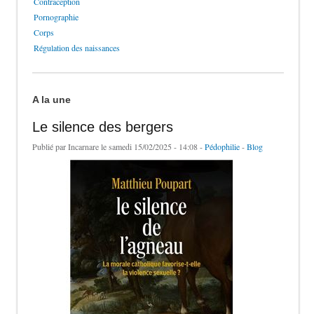
Contraception
Pornographie
Corps
Régulation des naissances
A la une
Le silence des bergers
Publié par
Incarnare
le samedi 15/02/2025 - 14:08 -
Pédophilie
-
Blog