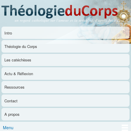
Aller au
contenu
principal
un regard catholique sur l'amour et la sexualité, d'après Jean-Paul II
Théologie du Corps
Intro
Menu principal
Théologie du Corps
Les catéchèses
Actu & Réflexion
Ressources
Contact
A propos
Menu