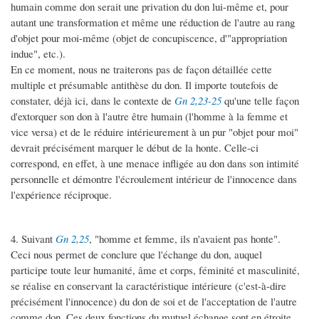
humain comme don serait une privation du don lui-même et, pour
autant une transformation et même une réduction de l'autre au rang
d'objet pour moi-même (objet de concupiscence, d'"appropriation
indue", etc.).
En ce moment, nous ne traiterons pas de façon détaillée cette
multiple et présumable antithèse du don. Il importe toutefois de
constater, déjà ici, dans le contexte de
Gn 2,23-25
qu'une telle façon
d'extorquer son don à l'autre être humain (l'homme à la femme et
vice versa) et de le réduire intérieurement à un pur "objet pour moi"
devrait précisément marquer le début de la honte. Celle-ci
correspond, en effet, à une menace infligée au don dans son intimité
personnelle et démontre l'écroulement intérieur de l'innocence dans
l'expérience réciproque.
4. Suivant
Gn 2,25
, "homme et femme, ils n'avaient pas honte".
Ceci nous permet de conclure que l'échange du don, auquel
participe toute leur humanité, âme et corps, féminité et masculinité,
se réalise en conservant la caractéristique intérieure (c'est-à-dire
précisément l'innocence) du don de soi et de l'acceptation de l'autre
comme don. Ces deux fonctions du mutuel échange sont en étroite