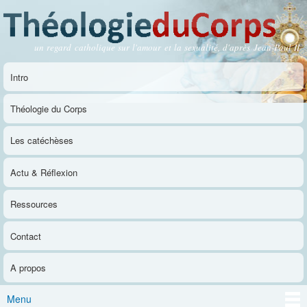
Aller au
contenu
principal
un regard catholique sur l'amour et la sexualité, d'après Jean-Paul II
Théologie du Corps
Intro
Menu principal
Théologie du Corps
Les catéchèses
Actu & Réflexion
Ressources
Contact
A propos
Menu