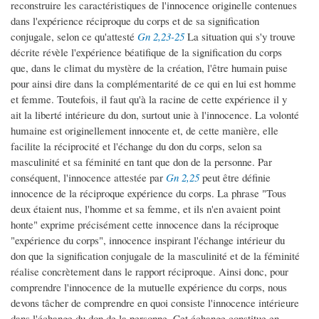
reconstruire les caractéristiques de l'innocence originelle contenues
dans l'expérience réciproque du corps et de sa signification
conjugale, selon ce qu'attesté
Gn 2,23-25
La situation qui s'y trouve
décrite révèle l'expérience béatifique de la signification du corps
que, dans le climat du mystère de la création, l'être humain puise
pour ainsi dire dans la complémentarité de ce qui en lui est homme
et femme. Toutefois, il faut qu'à la racine de cette expérience il y
ait la liberté intérieure du don, surtout unie à l'innocence. La volonté
humaine est originellement innocente et, de cette manière, elle
facilite la réciprocité et l'échange du don du corps, selon sa
masculinité et sa féminité en tant que don de la personne. Par
conséquent, l'innocence attestée par
Gn 2,25
peut être définie
innocence de la réciproque expérience du corps. La phrase "Tous
deux étaient nus, l'homme et sa femme, et ils n'en avaient point
honte" exprime précisément cette innocence dans la réciproque
"expérience du corps", innocence inspirant l'échange intérieur du
don que la signification conjugale de la masculinité et de la féminité
réalise concrètement dans le rapport réciproque. Ainsi donc, pour
comprendre l'innocence de la mutuelle expérience du corps, nous
devons tâcher de comprendre en quoi consiste l'innocence intérieure
dans l'échange du don de la personne. Cet échange constitue en