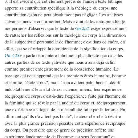
3. Il est évident que cet élément précis de l'ancien texte biblique
apporte sa contribution spécifique à la théologie du corps, une
contribution qu'on ne peut absolument pas négliger. Les analyses
suivantes nous le confirmeront. Mais avant de les entreprendre, je
me permets d'observer que le texte de
Gn 2,25
exige expressément
de rattacher les réflexions sur la théologie du corps à la dimension
de la subjectivité personnelle de l'homme; c'est dans ce cadre, en
effet, que se développe la conscience de la signification du corps.
Gn 2,25
en parle de manière infiniment plus directe que dans les
autres parties de ce texte yahviste que nous avons déjà défini
comme premier enregistrement de la conscience humaine. Le
passage qui nous apprend que les premiers êtres humains, homme
et femme, "étaient nus", mais "n'en avaient point honte", décrit
indubitablement leur état de conscience, mieux, leur expérience
réciproque du corps, c'est-à-dire l'expérience faite par l'homme de
la féminité qui se révèle par la nudité du corps et, réciproquement,
une expérience analogue de la masculinité faite par la femme. En
affirmant qu'"ils n'avaient pas honte", l'auteur cherche à décrire
avec la plus grande précision possible cette expérience réciproque
du corps. On peut dire que ce genre de précision reflète une
expérience fondamentale de l'homme, au sens "commun" et