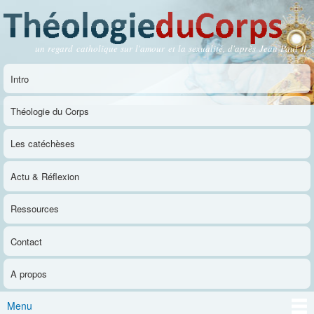
Aller au
contenu
principal
un regard catholique sur l'amour et la sexualité, d'après Jean-Paul II
Théologie du Corps
Intro
Menu principal
Théologie du Corps
Les catéchèses
Actu & Réflexion
Ressources
Contact
A propos
Menu