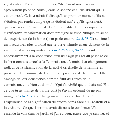
significative. Dans le premier cas, "ils étaient nus mais n'en
éprouvaient point de honte", dans le second cas, "ils surent qu'ils
étaient nus". Cela voudrait-il dire qu'à un premier moment "ils ne
s'étaient pas rendu compte qu'ils étaient nus"? qu'ils ignoraient,
qu'ils ne voyaient pas l'un de l'autre la nudité de leurs corps? La
significative transformation dont témoigne le texte biblique au sujet
de l'expérience de la honte (dont parle encore
Gn 3,10-12
) se situe à
un niveau bien plus profond que le pur et simple usage du sens de la
vue. L'analyse comparative de
Gn 2,25
Gn 3,10-12
conduit
nécessairement à la conclusion qu'il ne s'agit pas ici du passage de
la "non-connaissance" à la "connaissance", mais d'un changement
radical de la signification de la nudité originelle de la femme en
présence de l'homme, de l'homme en présence de la femme. Elle
émerge de leur conscience comme fruit de l'arbre de la
connaissance du bien et du mal: "Qui t'a révélé que tu étais nu? Est-
ce que tu as mangé de l'arbre dont je t'avais ordonné de ne pas
manger?"
Gn 3,11
. Ce changement concerne directement
l'expérience de la signification du propre corps face au Créateur et à
la créature. Ce que l'homme avait dit nous le confirme: "J'ai
entendu ta voix dans le jardin et j'ai eu peur, parce que je suis nu, et