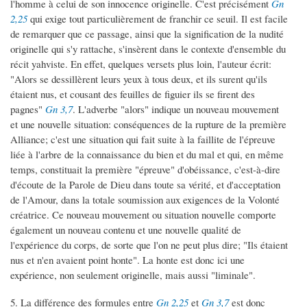
l'homme à celui de son innocence originelle. C'est précisément
Gn
2,25
qui exige tout particulièrement de franchir ce seuil. Il est facile
de remarquer que ce passage, ainsi que la signification de la nudité
originelle qui s'y rattache, s'insèrent dans le contexte d'ensemble du
récit yahviste. En effet, quelques versets plus loin, l'auteur écrit:
"Alors se dessillèrent leurs yeux à tous deux, et ils surent qu'ils
étaient nus, et cousant des feuilles de figuier ils se firent des
pagnes"
Gn 3,7
. L'adverbe "alors" indique un nouveau mouvement
et une nouvelle situation: conséquences de la rupture de la première
Alliance; c'est une situation qui fait suite à la faillite de l'épreuve
liée à l'arbre de la connaissance du bien et du mal et qui, en même
temps, constituait la première "épreuve" d'obéissance, c'est-à-dire
d'écoute de la Parole de Dieu dans toute sa vérité, et d'acceptation
de l'Amour, dans la totale soumission aux exigences de la Volonté
créatrice. Ce nouveau mouvement ou situation nouvelle comporte
également un nouveau contenu et une nouvelle qualité de
l'expérience du corps, de sorte que l'on ne peut plus dire; "Ils étaient
nus et n'en avaient point honte". La honte est donc ici une
expérience, non seulement originelle, mais aussi "liminale".
5. La différence des formules entre
Gn 2,25
et
Gn 3,7
est donc