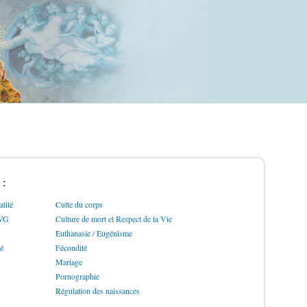
 :
lité
Culte du corps
IVG
Culture de mort et Respect de la Vie
Euthanasie / Eugénisme
ré
Fécondité
Mariage
Pornographie
Régulation des naissances