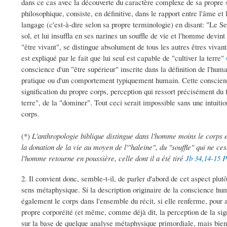
dans ce cas avec la découverte du caractère complexe de sa propre st
philosophique, consiste, en définitive, dans le rapport entre l'âme et
langage (c'est-à-dire selon sa propre terminologie) en disant: "Le 
sol, et lui insuffla en ses narines un souffle de vie et l'homme devint
"être vivant", se distingue absolument de tous les autres êtres vivan
est expliqué par le fait que lui seul est capable de "cultiver la terre"
conscience d'un "être supérieur" inscrite dans la définition de l'huma
pratique ou d'un comportement typiquement humain. Cette conscience 
signification du propre corps, perception qui ressort précisément du f
terre", de la "dominer". Tout ceci serait impossible sans une intuit
corps.
(*)
L'anthropologie biblique distingue dans l'homme moins le corps et
la donation de la vie au moyen de l'"haleine", du "souffle" qui ne ce
l'homme retourne en poussière, celle dont il a été tiré
Jb 34,14-15
P
2. Il convient donc, semble-t-il, de parler d'abord de cet aspect pl
sens métaphysique. Si la description originaire de la conscience hu
également le corps dans l'ensemble du récit, si elle renferme, pour 
propre corporéité (et même, comme déjà dit, la perception de la signi
sur la base de quelque analyse métaphysique primordiale, mais bien s