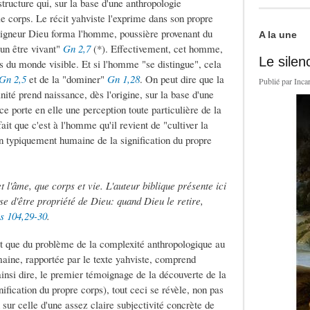
ructure qui, sur la base d'une anthropologie
 le corps. Le récit yahviste l'exprime dans son propre
Seigneur Dieu forma l'homme, poussière provenant du
A la une
 un être vivant"
Gn 2,7
(*). Effectivement, cet homme,
Le silen
ts du monde visible. Et si l'homme "se distingue", cela
Gn 2,5
et de la "dominer"
Gn 1,28
. On peut dire que la
Publié par
Inca
nité prend naissance, dès l'origine, sur la base d'une
porte en elle une perception toute particulière de la
ait que c'est à l'homme qu'il revient de "cultiver la
ion typiquement humaine de la signification du propre
 l'âme, que corps et vie. L'auteur biblique présente ici
sse d'être propriété de Dieu: quand Dieu le retire,
s 104,29-30
.
utôt que du problème de la complexité anthropologique au
maine, rapportée par le texte yahviste, comprend
ainsi dire, le premier témoignage de la découverte de la
fication du propre corps), tout ceci se révèle, non pas
ur celle d'une assez claire subjectivité concrète de