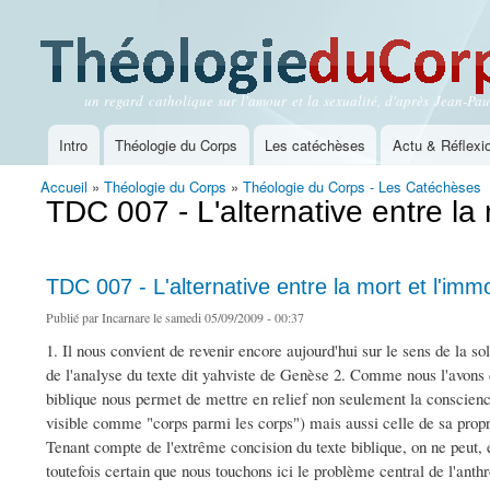
un regard catholique sur l'amour et la sexualité, d'après Jean-Paul
Théologie du Corps
Intro
Théologie du Corps
Les catéchèses
Actu & Réflexi
Menu principal
Accueil
»
Théologie du Corps
»
Théologie du Corps - Les Catéchèses
Vous êtes ici
TDC 007 - L'alternative entre la 
TDC 007 - L'alternative entre la mort et l'immo
Publié par
Incarnare
le samedi 05/09/2009 - 00:37
1. Il nous convient de revenir encore aujourd'hui sur le sens de la s
de l'analyse du texte dit yahviste de Genèse 2. Comme nous l'avons d
biblique nous permet de mettre en relief non seulement la conscie
visible comme "corps parmi les corps") mais aussi celle de sa propre
Tenant compte de l'extrême concision du texte biblique, on ne peut, 
toutefois certain que nous touchons ici le problème central de l'anth