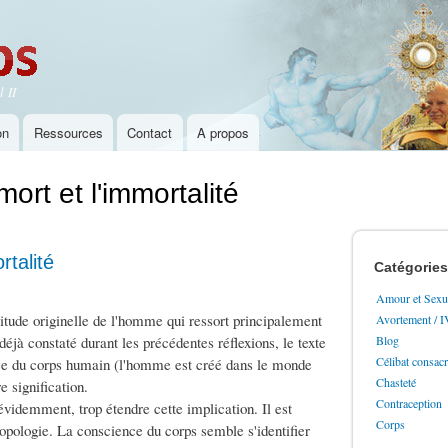
Aller au
contenu
principal
 II
on
Ressources
Contact
A propos
mort et l'immortalité
rtalité
Catégories
Amour et Sexua
olitude originelle de l'homme qui ressort principalement
Avortement / 
éjà constaté durant les précédentes réflexions, le texte
Blog
Célibat consac
nce du corps humain (l'homme est créé dans le monde
Chasteté
 signification.
Contraception
évidemment, trop étendre cette implication. Il est
Corps
ropologie. La conscience du corps semble s'identifier