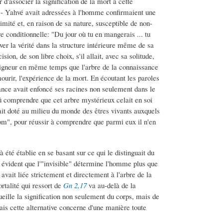
 d'associer la signification de la mort à cette
eu - Yahvé avait adressées à l'homme confirmaient une
imité et, en raison de sa nature, susceptible de non-
 conditionnelle: "Du jour où tu en mangerais ... tu
er la vérité dans la structure intérieure même de sa
sion, de son libre choix, s'il allait, avec sa solitude,
 Seigneur en même temps que l'arbre de la connaissance
ourir, l'expérience de la mort. En écoutant les paroles
nce avait enfoncé ses racines non seulement dans le
dû comprendre que cet arbre mystérieux celait en soi
ait doté au milieu du monde des êtres vivants auxquels
m", pour réussir à comprendre que parmi eux il n'en
 été établie en se basant sur ce qui le distinguait du
u évident que l'"invisible" détermine l'homme plus que
é avait liée strictement et directement à l'arbre de la
rtalité qui ressort de
Gn 2,17
va au-delà de la
ueille la signification non seulement du corps, mais de
ais cette alternative concerne d'une manière toute