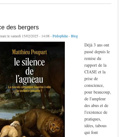
ce des bergers
rnare
le samedi 15/02/2025 - 14:08 -
Pédophilie
-
Blog
Déjà 3 ans ont
passé depuis le
remise du
rapport de la
CIASE et la
prise de
conscience,
pour beaucoup,
de l'ampleur
des abus et de
l'existence de
pratiques,
idées, tabous
qui font