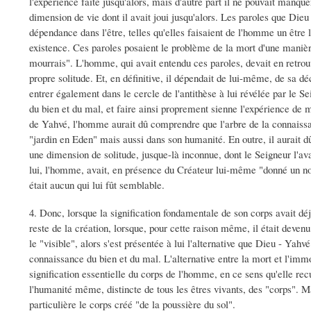
l'expérience faite jusqu'alors, mais d'autre part il ne pouvait manquer
dimension de vie dont il avait joui jusqu'alors. Les paroles que Di
dépendance dans l'être, telles qu'elles faisaient de l'homme un être l
existence. Ces paroles posaient le problème de la mort d'une manière
mourrais". L'homme, qui avait entendu ces paroles, devait en retrouv
propre solitude. Et, en définitive, il dépendait de lui-même, de sa déci
entrer également dans le cercle de l'antithèse à lui révélée par le
du bien et du mal, et faire ainsi proprement sienne l'expérience de m
de Yahvé, l'homme aurait dû comprendre que l'arbre de la connaissa
"jardin en Eden" mais aussi dans son humanité. En outre, il aurait 
une dimension de solitude, jusque-là inconnue, dont le Seigneur l'av
lui, l'homme, avait, en présence du Créateur lui-même "donné un no
était aucun qui lui fût semblable.
4. Donc, lorsque la signification fondamentale de son corps avait déjà
reste de la création, lorsque, pour cette raison même, il était deven
le "visible", alors s'est présentée à lui l'alternative que Dieu - Yahv
connaissance du bien et du mal. L'alternative entre la mort et l'immo
signification essentielle du corps de l'homme, en ce sens qu'elle rec
l'humanité même, distincte de tous les êtres vivants, des "corps". M
particulière le corps créé "de la poussière du sol".