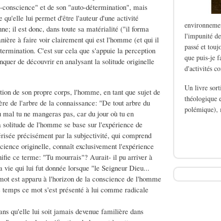
-conscience" et de son "auto-détermination", mais
 qu'elle lui permet d'être l'auteur d'une activité
environnemen
e; il est donc, dans toute sa matérialité ("il forma
l'impunité de
ière à faire voir clairement qui est l'homme (et qui il
passé et touj
étermination. C'est sur cela que s'appuie la perception
que puis-je f
nquer de découvrir en analysant la solitude originelle
d'activités c
Un livre sor
tion de son propre corps, l'homme, en tant que sujet de
théologique e
ère de l'arbre de la connaissance: "De tout arbre du
polémique), 
du mal tu ne mangeras pas, car du jour où tu en
la solitude de l'homme se base sur l'expérience de
de Le silence des b
érisée précisément par la subjectivité, qui comprend
cience originelle, connaît exclusivement l'expérience
nifie ce terme: "Tu mourrais"? Aurait- il pu arriver à
 vie qui lui fut donnée lorsque "le Seigneur Dieu...
e mot est apparu à l'horizon de la conscience de l'homme
e temps ce mot s'est présenté à lui comme radicale
ns qu'elle lui soit jamais devenue familière dans