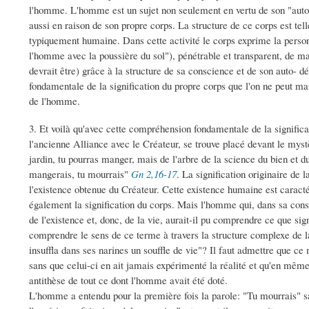
l'homme. L'homme est un sujet non seulement en vertu de son "auto
aussi en raison de son propre corps. La structure de ce corps est telle
typiquement humaine. Dans cette activité le corps exprime la personn
l'homme avec la poussière du sol"), pénétrable et transparent, de man
devrait être) grâce à la structure de sa conscience et de son auto- d
fondamentale de la signification du propre corps que l'on ne peut ma
de l'homme.
3. Et voilà qu'avec cette compréhension fondamentale de la significa
l'ancienne Alliance avec le Créateur, se trouve placé devant le myst
jardin, tu pourras manger, mais de l'arbre de la science du bien et 
mangerais, tu mourrais"
Gn 2,16-17
. La signification originaire de 
l'existence obtenue du Créateur. Cette existence humaine est caract
également la signification du corps. Mais l'homme qui, dans sa cons
de l'existence et, donc, de la vie, aurait-il pu comprendre ce que sig
comprendre le sens de ce terme à travers la structure complexe de la
insuffla dans ses narines un souffle de vie"? Il faut admettre que c
sans que celui-ci en ait jamais expérimenté la réalité et qu'en mêm
antithèse de tout ce dont l'homme avait été doté.
L'homme a entendu pour la première fois la parole: "Tu mourrais" sa