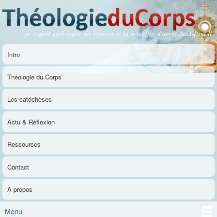
Aller au
contenu
principal
un regard catholique sur l'amour et la sexualité, d'après Jean-Paul II
Théologie du Corps
Intro
Menu principal
Théologie du Corps
Les catéchèses
Actu & Réflexion
Ressources
Contact
A propos
Menu