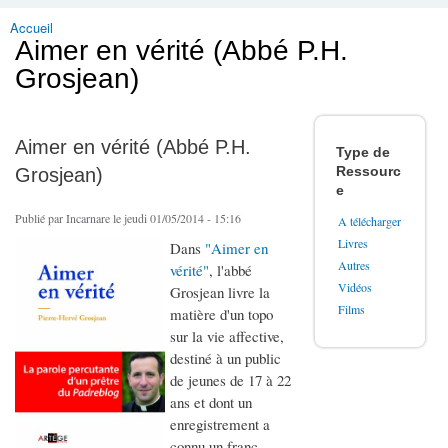
Accueil
Vous êtes ici
Aimer en vérité (Abbé P.H.
Grosjean)
Aimer en vérité (Abbé P.H.
Type de
Ressourc
Grosjean)
e
Publié par
Incarnare
le jeudi 01/05/2014 - 15:16
A télécharger
Livres
Dans
"Aimer en
Autres
vérité"
, l'abbé
Vidéos
Grosjean livre la
Films
matière d'un topo
sur la vie affective,
destiné à un public
de jeunes de 17 à 22
ans et dont un
enregistrement a
connu un franc