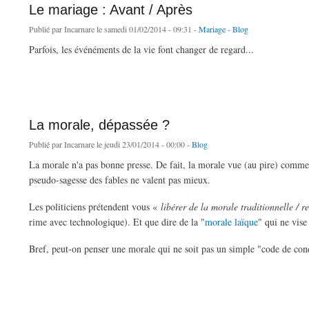
Le mariage : Avant / Après
Publié par
Incarnare
le samedi 01/02/2014 - 09:31 -
Mariage
-
Blog
Parfois, les événéments de la vie font changer de regard...
de Le mariage : Avant / Après
La morale, dépassée ?
Publié par
Incarnare
le jeudi 23/01/2014 - 00:00 -
Blog
La morale n'a pas bonne presse. De fait, la morale vue (au pire) comme l
pseudo-sagesse des fables ne valent pas mieux.
Les politiciens prétendent vous «
libérer de la morale traditionnelle / r
rime avec technologique). Et que dire de la "
morale laïque
" qui ne vise
Bref, peut-on penser une morale qui ne soit pas un simple "code de co
de La morale, dépassée ?