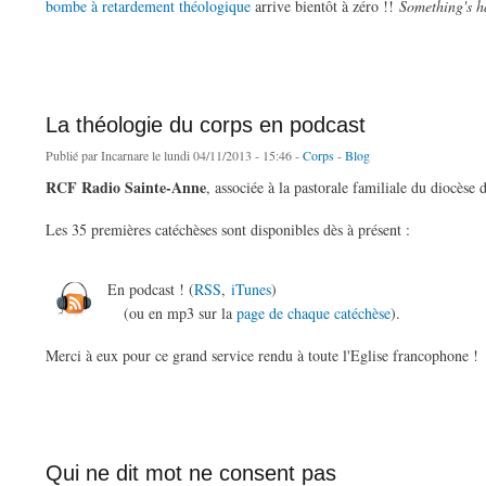
bombe à retardement théologique
arrive bientôt à zéro !!
Something's h
de 2014 : année de la Théologie du Corps ?
La théologie du corps en podcast
Publié par
Incarnare
le lundi 04/11/2013 - 15:46 -
Corps
-
Blog
RCF Radio Sainte-Anne
, associée à la pastorale familiale du diocèse 
Les 35 premières catéchèses sont disponibles dès à présent :
En podcast ! (
RSS
,
iTunes
)
(ou en mp3 sur la
page de chaque catéchèse
).
Merci à eux pour ce grand service rendu à toute l'Eglise francophone !
de La théologie du corps en podcast
Qui ne dit mot ne consent pas