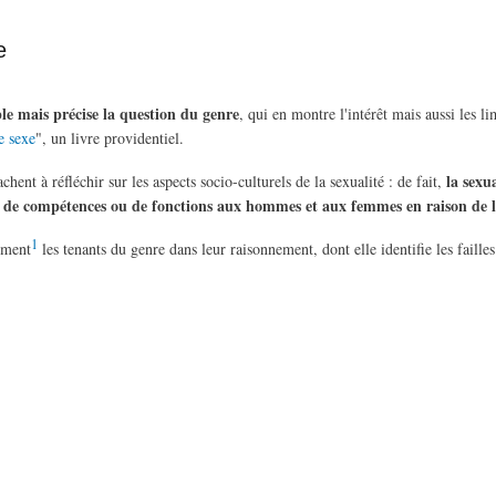
e
e mais précise la question du genre
, qui en montre l'intérêt mais aussi les l
 sexe
", un livre providentiel.
la sexu
nt à réfléchir sur les aspects socio-culturels de la sexualité : de fait,
re de compétences ou de fonctions aux hommes et aux femmes en raison de l
1
ement
les tenants du genre dans leur raisonnement, dont elle identifie les failles