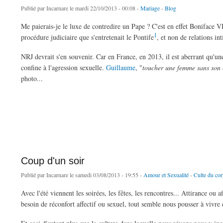
Publié par
Incarnare
le mardi 22/10/2013 - 00:08 -
Mariage
-
Blog
Me paierais-je le luxe de contredire un Pape ? C'est en effet Boniface VII
1
procédure judiciaire que s'entretenait le Pontife
, et non de relations in
NRJ devrait s'en souvenir. Car en France, en 2013, il est aberrant qu'u
confine à l'agression sexuelle.
Guillaume
, "
toucher une femme sans son c
photo...
de Qui ne dit mot ne consent pas
Coup d'un soir
Publié par
Incarnare
le samedi 03/08/2013 - 19:55 -
Amour et Sexualité
-
Culte du co
Avec l'été viennent les soirées, les fêtes, les rencontres... Attirance ou 
besoin de réconfort affectif ou sexuel, tout semble nous pousser à vivre