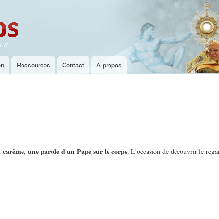
Aller au
contenu
principal
 II
on
Ressources
Contact
A propos
 carême, une parole d'un Pape sur le corps
. L'occasion de découvrir le rega