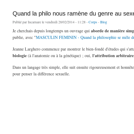
Quand la philo nous ramène du genre au sex
Publié par
Incarnare
le vendredi 28/02/2014 - 11:28 -
Corps
-
Blog
aborde de manière simpl
J
e cherchais depuis longtemps un ouvrage qui
publie, avec "
MASCULIN FEMININ - Quand la philosophie se mêle de
Jeanne Larghero commence par montrer le bien-fondé d'études qui s'attache
biologie
l'attribution arbitrai
(à l'anatomie ou à la génétique) ; oui,
Dans un langage très simple, elle suit ensuite rigoureusement et honnêt
pour penser la différence sexuelle.
de Quand la philo nous ramène du genre au sexe