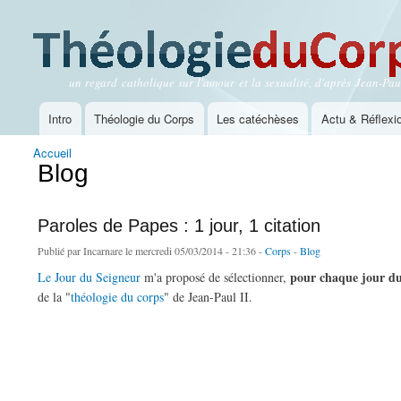
un regard catholique sur l'amour et la sexualité, d'après Jean-Paul
Théologie du Corps
Intro
Théologie du Corps
Les catéchèses
Actu & Réflexi
Menu principal
Accueil
Vous êtes ici
Blog
Paroles de Papes : 1 jour, 1 citation
Publié par
Incarnare
le mercredi 05/03/2014 - 21:36 -
Corps
-
Blog
pour chaque jour du
Le Jour du Seigneur
m'a proposé de sélectionner,
de la "
théologie du corps
" de Jean-Paul II.
de Paroles de Papes : 1 jour, 1 citation