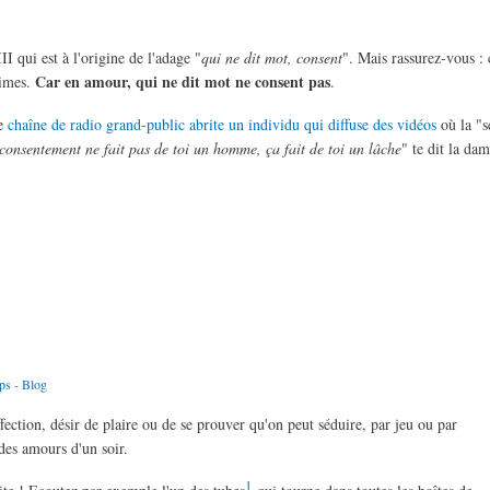
I qui est à l'origine de l'adage "
qui ne dit mot, consent
". Mais rassurez-vous : 
Car en amour, qui ne dit mot ne consent pas
times.
.
ne
chaîne de radio grand-public abrite un individu qui diffuse des vidéos
où la "s
onsentement ne fait pas de toi un homme, ça fait de toi un lâche
" te dit la dam
rps
-
Blog
affection, désir de plaire ou de se prouver qu'on peut séduire, par jeu ou par
 des amours d'un soir.
1