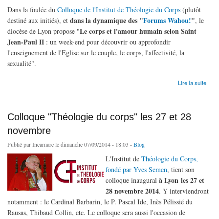
Dans la foulée du
Colloque de l'Institut de Théologie du Corps
(plutôt
dans la dynamique des "
Forums Wahou!
"
destiné aux initiés), et
, le
Le corps et l'amour humain selon Saint
diocèse de Lyon propose "
Jean-Paul II
: un week-end pour découvrir ou approfondir
l'enseignement de l'Eglise sur le couple, le corps, l'affectivité, la
sexualité".
de La théologie du corps pour tous à Lyon (29-30 nov)
Lire la suite
Colloque "Théologie du corps" les 27 et 28
novembre
Publié par
Incarnare
le dimanche 07/09/2014 - 18:03 -
Blog
L'Institut de
Théologie du Corps,
fondé par Yves Semen
, tient son
à Lyon
les 27 et
colloque inaugural
28 novembre 2014
. Y interviendront
notamment : le Cardinal Barbarin, le P. Pascal Ide, Inès Pélissié du
Rausas, Thibaud Collin, etc. Le colloque sera aussi l'occasion de