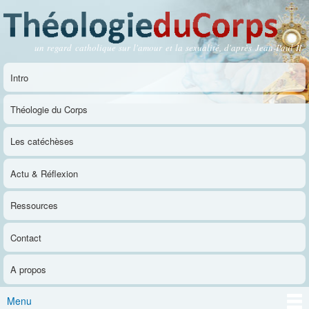
Aller au
contenu
principal
un regard catholique sur l'amour et la sexualité, d'après Jean-Paul II
Théologie du Corps
Intro
Menu principal
Théologie du Corps
Les catéchèses
Actu & Réflexion
Ressources
Contact
A propos
Menu