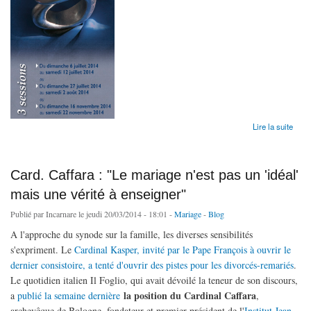
de Sessions "Amour sexualité et vie chrétienne"
Lire la suite
Card. Caffara : "Le mariage n'est pas un 'idéal'
mais une vérité à enseigner"
Publié par
Incarnare
le jeudi 20/03/2014 - 18:01 -
Mariage
-
Blog
A l'approche du synode sur la famille, les diverses sensibilités
s'expriment. Le
Cardinal Kasper, invité par le Pape François à ouvrir le
dernier consistoire, a tenté d'ouvrir des pistes pour les divorcés-remariés
.
Le quotidien italien Il Foglio, qui avait dévoilé la teneur de son discours,
la position du Cardinal Caffara
a
publié la semaine dernière
,
archevêque de Bologne, fondateur et premier président de l'
Institut Jean-