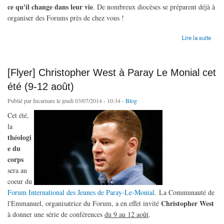
ce qu'il change dans leur vie
. De nombreux diocèses se préparent déjà à
organiser des Forums près de chez vous !
de Forums Wahou! Découvrir la théologie du corps
Lire la suite
[Flyer] Christopher West à Paray Le Monial cet
été (9-12 août)
Publié par
Incarnare
le jeudi 03/07/2014 - 10:34 -
Blog
Cet été,
la
théologi
e du
corps
sera au
coeur du
Forum International des Jeunes de Paray-Le-Monial
. La Communauté de
Christopher West
l'Emmanuel, organisatrice du Forum, a en effet invité
à donner une série de conférences
du 9 au 12 août
.