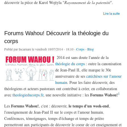
découvrir la pièce de Karol Wojtyla "
Rayonnement de la paternité
".
de Colloque "Théologie du corps" les 27 et 28 novembre
Lire la suite
Forums Wahou! Découvrir la théologie du
corps
Publié par
Incarnare
le vendredi 18/07/2014 - 18:10 -
Corps
-
Blog
2014 est sans doute l'année de la
théologie du corps
: outre la canonisation
de Jean-Paul II, elle marque le 30e
anniversaire de ses
catéchèses sur l'amour
humain
. Pour les faire découvrir, des
théologiens et acteurs pastoraux ont contribué à créer, en collaboration
1
Forums Wahou!
avec
theologieducorps.fr
, une nouvelle initiative : les
Forums Wahou!
le temps d'un week-end
Les
, c'est : découvrir,
,
l'enseignement de Jean-Paul II sur le corps et l'amour humain.
Conférences, témoignages, temps d'échange et temps de prière
permettront aux participants de découvrir le coeur de cet enseignement et