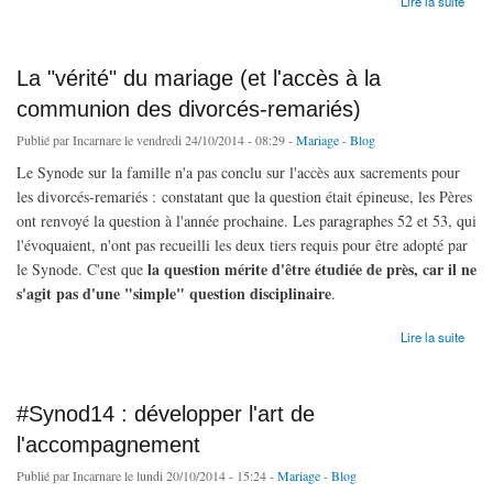
Lire la suite
La "vérité" du mariage (et l'accès à la
communion des divorcés-remariés)
Publié par
Incarnare
le vendredi 24/10/2014 - 08:29 -
Mariage
-
Blog
Le Synode sur la famille n'a pas conclu sur l'accès aux sacrements pour
les divorcés-remariés : constatant que la question était épineuse, les Pères
ont renvoyé la question à l'année prochaine. Les paragraphes 52 et 53, qui
l'évoquaient, n'ont pas recueilli les deux tiers requis pour être adopté par
la question mérite d'être étudiée de près, car il ne
le Synode. C'est que
s'agit pas d'une "simple" question disciplinaire
.
de La "vérité" du mariage (et l'accès à la communion des divorcés-remariés)
Lire la suite
#Synod14 : développer l'art de
l'accompagnement
Publié par
Incarnare
le lundi 20/10/2014 - 15:24 -
Mariage
-
Blog