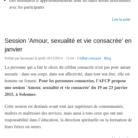
Des séminaires d’approfondissement dont les dates seront déterminées
avec les participants
de [Tract] Programme de certification en Théologie du Corps à Lyon
Lire la suite
Session 'Amour, sexualité et vie consacrée' en
janvier
Publié par
Incarnare
le jeudi 18/12/2014 - 12:04 -
Célibat consacré
-
Blog
La personne qui a fait le choix du célibat consacrée n'est pas pour autant
asexuée : dans son corps, dans son affectivité, dans tout son être, elle est
Pour les personnes consacrées, l'AFCP propose
homme ou femme.
une session 'Amour, sexualité et vie consacrée' du 19 au 23 janvier
2015, à Solesmes
.
Cette session est destinée avant tout aux supérieurs de communautés,
maîtres et maîtresses des novices, mais aussi à tous ceux qui ont une
responsabilité dans l’éducation, la direction spirituelle ou la formation de
leurs frères ou sœurs.
de Session 'Amour, sexualité et vie consacrée' en janvier