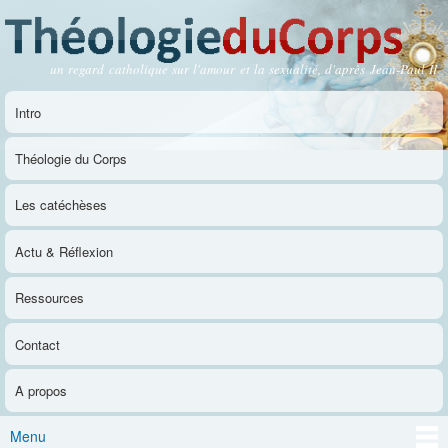
Aller au
contenu
principal
un regard catholique sur l'amour et la sexualité, d'après Jean-Paul II
Théologie du Corps
Intro
Menu principal
Théologie du Corps
Les catéchèses
Actu & Réflexion
Ressources
Contact
A propos
Menu