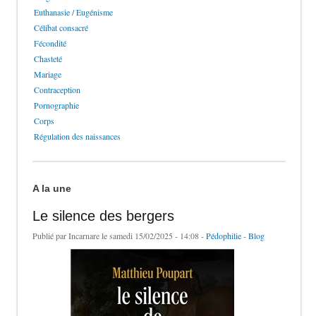
Euthanasie / Eugénisme
Célibat consacré
Fécondité
Chasteté
Mariage
Contraception
Pornographie
Corps
Régulation des naissances
A la une
Le silence des bergers
Publié par
Incarnare
le samedi 15/02/2025 - 14:08 -
Pédophilie
-
Blog