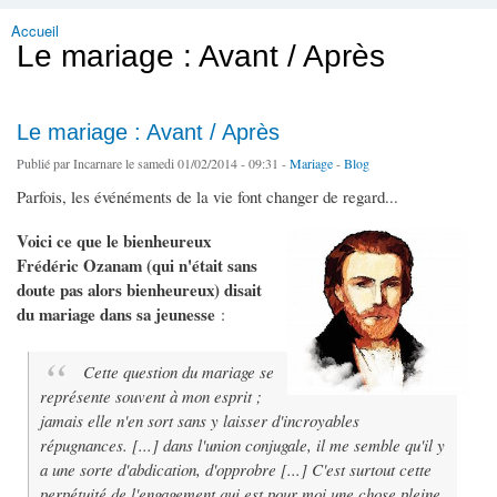
Accueil
Vous êtes ici
Le mariage : Avant / Après
Le mariage : Avant / Après
Publié par
Incarnare
le samedi 01/02/2014 - 09:31 -
Mariage
-
Blog
Parfois, les événéments de la vie font changer de regard...
Voici ce que le bienheureux
Frédéric Ozanam (qui n'était sans
doute pas alors bienheureux) disait
du mariage dans sa jeunesse
:
Cette question du mariage se
représente souvent à mon esprit ;
jamais elle n'en sort sans y laisser d'incroyables
répugnances. [...] dans l'union conjugale, il me semble qu'il y
a une sorte d'abdication, d'opprobre [...] C'est surtout cette
perpétuité de l'engagement qui est pour moi une chose pleine