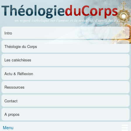
Aller au
contenu
principal
un regard catholique sur l'amour et la sexualité, d'après Jean-Paul II
Théologie du Corps
Intro
Menu principal
Théologie du Corps
Les catéchèses
Actu & Réflexion
Ressources
Contact
A propos
Menu